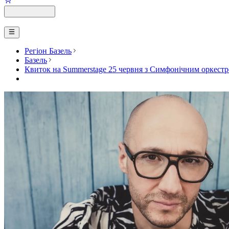
Регіон Базель
Базель
Квиток на Summerstage 25 червня з Симфонічним оркестром