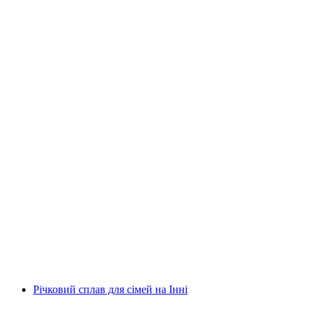
Рафтинг-тур Вордеррайн Рейнсклютх
на людину
від CHF 125
Річковий сплав для сімей на Інні