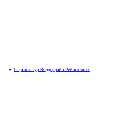
Джет-караван Інтерлакен Брінцерзее від
Бёнигена
на людину
від CHF 79
Рафтинг-тур Вордеррайн Рейнсклютх