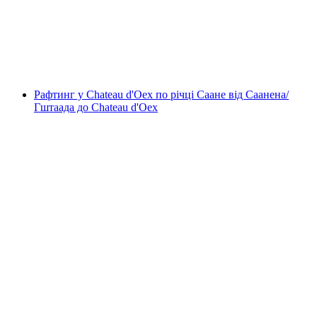
на людину
від CHF 149
Рафтинг у Chateau d'Oex по річці Саане від Саанена/
Гштаада до Chateau d'Oex