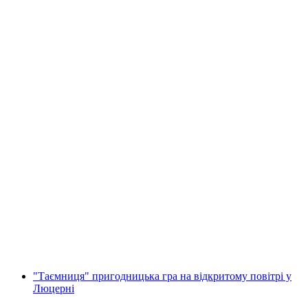
Білет у музей Lindt Home of Chocolate з
екскурсією
на людину
від CHF 30
"Таємниця" пригодницька гра на відкритому повітрі у
Люцерні