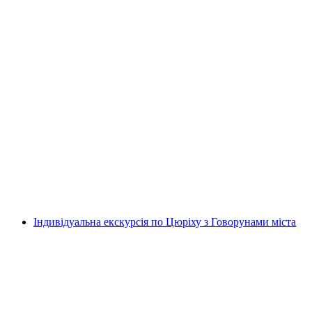
Рафтинг на Симме з Інтерлакена або
Дєршеттеном
на людину
від CHF 129
Індивідуальна екскурсія по Цюріху з Говорунами міста