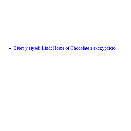
Біговий рафтінг Лютшайн Інтерлакен
на людину
від CHF 150
Білет у музей Lindt Home of Chocolate з екскурсією