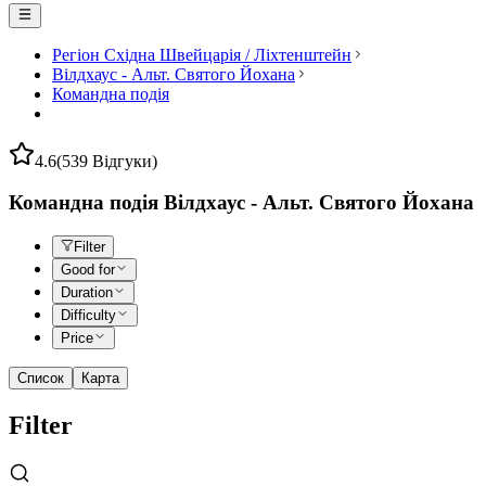
Регіон Східна Швейцарія / Ліхтенштейн
Вілдхаус - Альт. Святого Йохана
Командна подія
4.6
(539 Відгуки)
Командна подія Вілдхаус - Альт. Святого Йохана
Filter
Good for
Duration
Difficulty
Price
Список
Карта
Filter