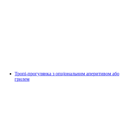
Будівництво плотів біля Валєнзе у команді
на людину
від CHF 115
Тропі-прогулянка з опціональним аперитивом або
грилем