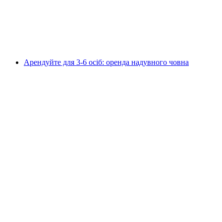
на людину
від CHF 160
Арендуйте для 3-6 осіб: оренда надувного човна