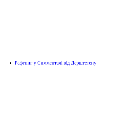
Річковий сплав для сімей на Інні
на людину
від CHF 82
Рафтинг у Симменталі від Дерштетену