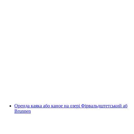
Рафтинг у Chateau d'Oex по річці Саане від
Саанена/Гштаада до Chateau d'Oex
на людину
від CHF 125
Оренда каяка або каное на озері Фірвальдштетський аб
Brunnen