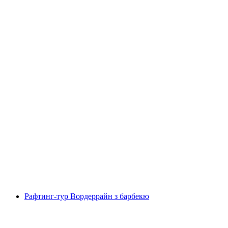
Рафтинг у Симменталі від Дерштетену
на людину
від CHF 135
Рафтинг-тур Вордеррайн з барбекю