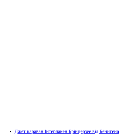
Тропі-прогулянка з опціональним
аперитивом або грилем
на людину
від CHF 23
Джет-караван Інтерлакен Брінцерзее від Бёнигена