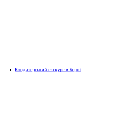
"Таємниця" пригодницька гра на
відкритому повітрі у Люцерні
на людину
від CHF 38
Кондитерський екскурс в Берні