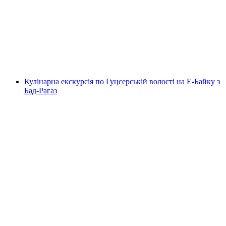
Фірвальдштетський аб Brunnen
на людину
від CHF 66
Кулінарна екскурсія по Гуцсерській волості на Е-Байку з
Бад-Рагаз