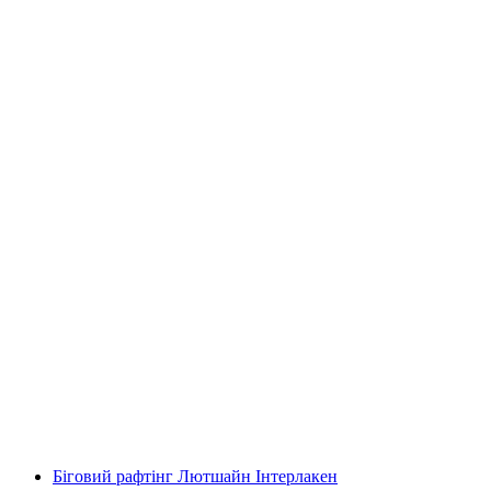
Кулінарна екскурсія по Гуцсерській волості
на Е-Байку з Бад-Рагаз
на людину
від CHF 70
Біговий рафтінг Лютшайн Інтерлакен