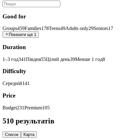
Good for
Groups
459
Families
178
Teens
49
Adults only
29
Seniors
17
Показати ще 1
Duration
1–3 год
341
Півдня
55
Цілий день
39
Менше 1 год
8
Difficulty
Середній
141
Price
Budget
231
Premium
105
510 результатів
Список
Карта