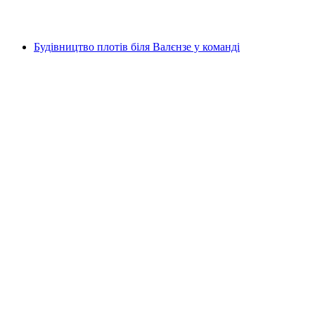
від CHF 90
Будівництво плотів біля Валєнзе у команді