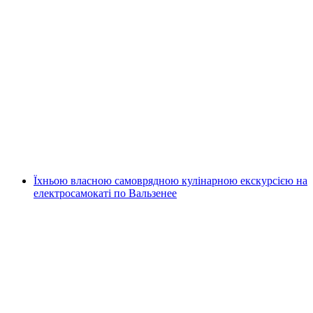
Сам автомобільна екскурсія на
електросамокаті навколо озера Валензе
самостійно
на людину
від CHF 55
Їхньою власною самоврядною кулінарною екскурсією на
електросамокаті по Вальзенее