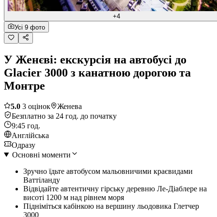
+4
Усі 9 фото
У Женєві: екскурсія на автобусі до
Glacier 3000 з канатною дорогою та
Монтре
5.0
3 оцінок
Женева
Безплатно за 24 год. до початку
9:45 год.
Англійська
Одразу
Основні моменти
Зручно їдьте автобусом мальовничими краєвидами
Ваттіланду
Відвідайте автентичну гірську деревню Ле-Діаблере на
висоті 1200 м над рівнем моря
Підніміться кабінкою на вершину льодовика Глетчер
3000