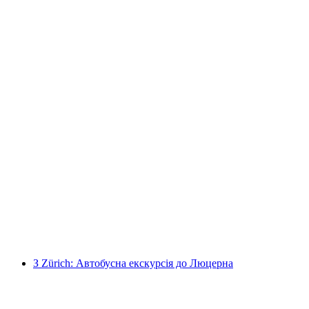
Цюрих: Екскурсія на автобусі до Женева,
Шамоні-Мон-Блан з підйомником на
Ейгюїль-ду-Міді та прогулянка на човні
на людину
від CHF 277
З Zürich: Автобусна екскурсія до Люцерна