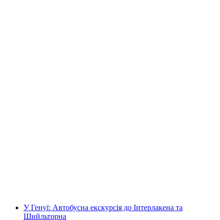
Звідти з Цюріха: автобусна екскурсія до
Інтерлакену та на Шілррон
на людину
від CHF 160
У Генуї: Автобусна екскурсія до Інтерлакена та
Шийльторна