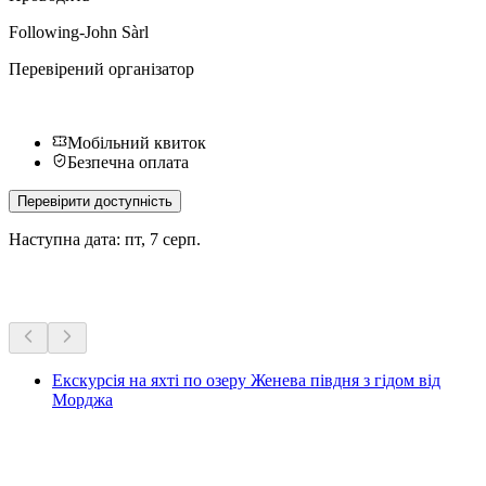
Following-John Sàrl
Перевірений організатор
Мобільний квиток
Безпечна оплата
Перевірити доступність
Наступна дата: пт, 7 серп.
Більше активностей
Екскурсія на яхті по озеру Женева півдня з гідом від
Морджа