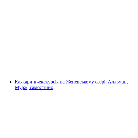
Екскурсія на яхті по озеру Женева півдня з
гідом від Морджа
на людину
від CHF 900
Каякаринг-екскурсія на Женевському озері, Алльман,
Мурж, самостійно