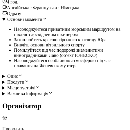
4 год.
Англійська · Французька · Німецька
Одразу
Основні моменти
Насолоджуйтеся приватним морським маршрутом на
півдня з досвідченим шкипером
Захоплюйтесь красою гірського краєвиду Юра
Вивчіть основи вітрильного спорту
Помилуйтеся під час подорожі знаменитими
виноградниками Лаво (об’єкт ЮНЕСКО)
Насолоджуйтеся особливою атмосферою під час
плавання на Женевському озері
Опис
Послуги
Місце зустрічі
Важлива інформація
Організатор
Проводить