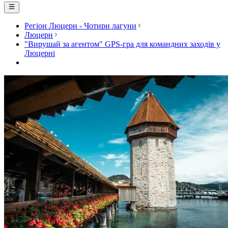
Регіон Люцерн - Чотири лагуни
Люцерн
"Вирушай за агентом" GPS-гра для командних заходів у
Люцерні