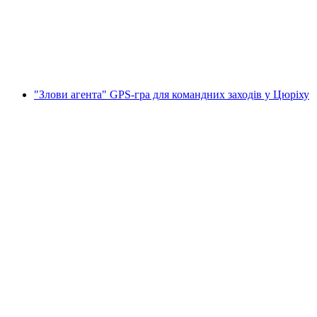
на людину
від CHF 20
"Злови агента" GPS-гра для командних заходів у Цюріху