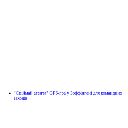
"Піймай агента" GPS гра для командних
заходів у Берні
на людину
від CHF 20
"Спіймай агента" GPS-гра у Зоффінгені для командних
заходів