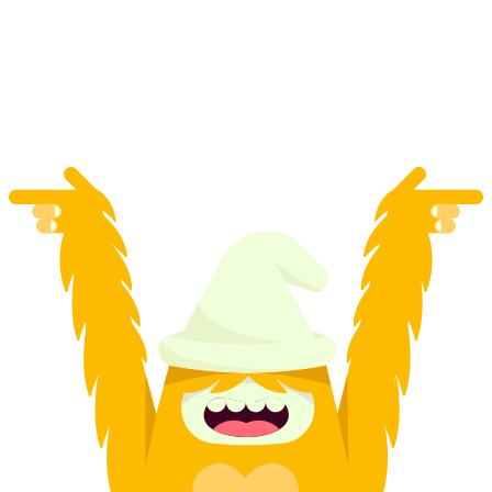
заходів у Бері
на людину
від CHF 20