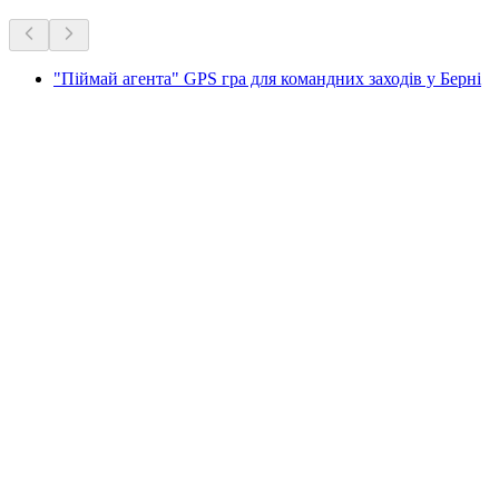
"Піймай агента" GPS гра для командних заходів у Берні