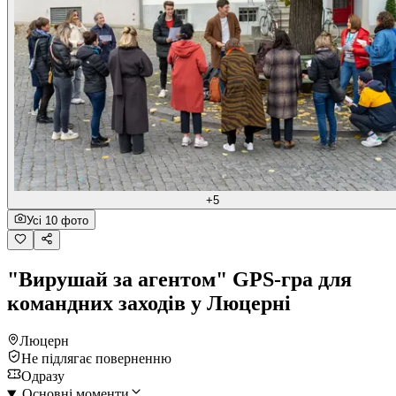
+5
Усі 10 фото
"Вирушай за агентом" GPS-гра для
командних заходів у Люцерні
Люцерн
Не підлягає поверненню
Одразу
Основні моменти