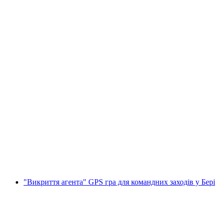
"Злови агента" GPS-гра для командних
заходів у Цюріху
на людину
від CHF 20
"Викриття агента" GPS гра для командних заходів у Бері