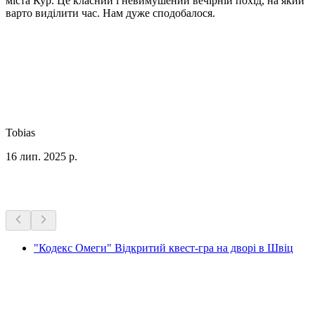
міста Кур. Це класний і невимушений вечірній похід, на який
варто виділити час. Нам дуже сподобалося.
Tobias
16 лип. 2025 р.
Більше активностей
"Кодекс Омеги" Відкритий квест-гра на дворі в Швіц