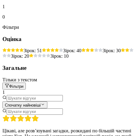
1
0
Фільтри
Оцінка
Зірок: 5
1
Зірок: 4
0
Зірок: 3
0
Зірок: 2
0
Зірок: 1
0
Загальне
Тільки з текстом
Фільтри
1
Спочатку найновіші
Цікаві, але розв’язувані загадки, розкидані по більшій частині