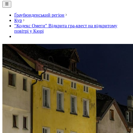
Ґраубюнденський регіон
Кур
"Кодекс Омеги" Відкрита гра-квест на відкритому
повітрі у Кюрі