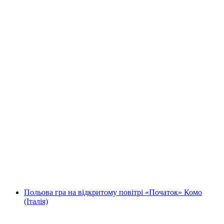
"Кодекс Омеги" Відкритий квест-гра на
дворі в Швіц
на людину
від CHF 14
Польова гра на відкритому повітрі «Початок» Комо
(Італія)