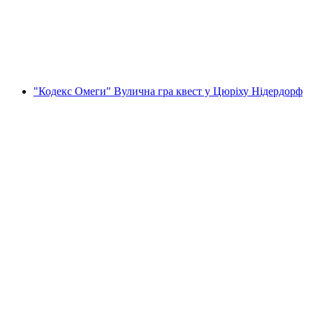
на людину
від CHF 9
"Кодекс Омеги" Вулична гра квест у Цюріху Нідердорф