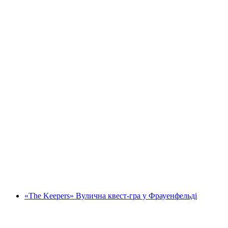
"Кодекс Омеги" Вулична гра квест у
Цюріху Нідердорф
на людину
від CHF 14
«The Keepers» Вулична квест-гра у Фрауенфельді