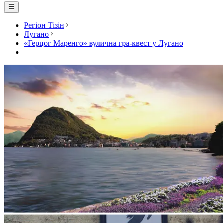
Регіон Тізін
Лугано
«Герцог Маренго» вулична гра-квест у Лугано