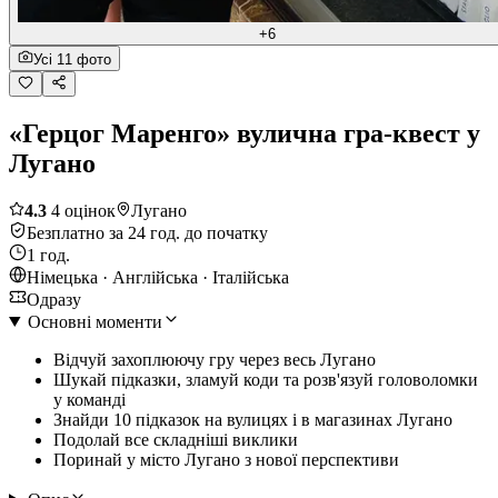
+6
Усі 11 фото
«Герцог Маренго» вулична гра-квест у
Лугано
4.3
4 оцінок
Лугано
Безплатно за 24 год. до початку
1 год.
Німецька · Англійська · Італійська
Одразу
Основні моменти
Відчуй захоплюючу гру через весь Лугано
Шукай підказки, зламуй коди та розв'язуй головоломки
у команді
Знайди 10 підказок на вулицях і в магазинах Лугано
Подолай все складніші виклики
Поринай у місто Лугано з нової перспективи