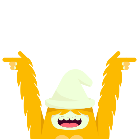
«The Keepers» Вулична квест-гра у
Фрауенфельді
на людину
від CHF 14