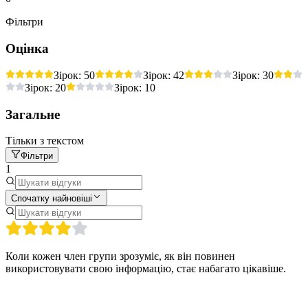
Фільтри
Оцінка
Зірок: 5
0
Зірок: 4
2
Зірок: 3
0
Зірок: 2
0
Зірок: 1
0
Загальне
Тільки з текстом
Фільтри
1
Спочатку найновіші
Коли кожен член групи зрозуміє, як він повинен
використовувати свою інформацію, стає набагато цікавіше.