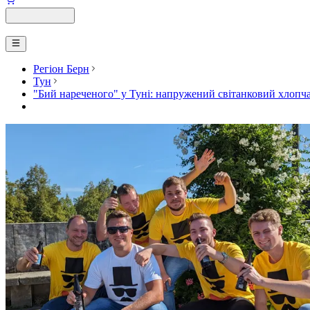
Регіон Берн
Тун
"Бий нареченого" у Туні: напружений світанковий хлопча