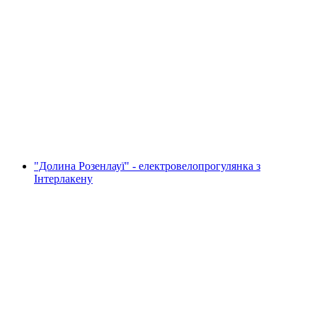
Кондитерський курс у Grand Hotel Belvedere
Венген
на людину
від CHF 250
"Долина Розенлауї" - електровелопрогулянка з
Інтерлакену