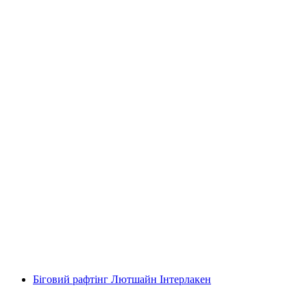
Інтерлакен інтерактивна квест-гра з
смартфоном
на людину
від CHF 9.95
Біговий рафтінг Лютшайн Інтерлакен