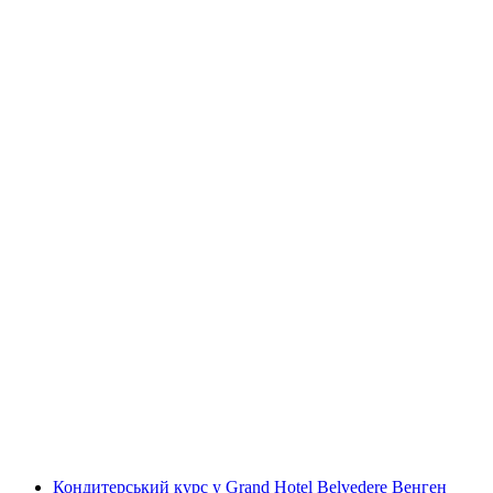
"Знайди-Код: Осінній Взлом" Вулична Гра-
Порятунок в Інтерлакені
на людину
від CHF 47.50
Кондитерський курс у Grand Hotel Belvedere Венген