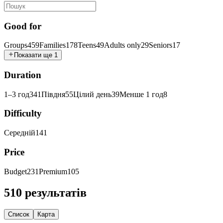
Good for
Groups
459
Families
178
Teens
49
Adults only
29
Seniors
17
Показати ще 1
Duration
1–3 год
341
Півдня
55
Цілий день
39
Менше 1 год
8
Difficulty
Середній
141
Price
Budget
231
Premium
105
510 результатів
Список
Карта