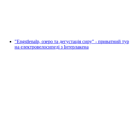
на людину
від CHF 150
"Engstlenalp, озеро та дегустація сиру" - приватний тур
на електровелосипеді з Інтерлакена