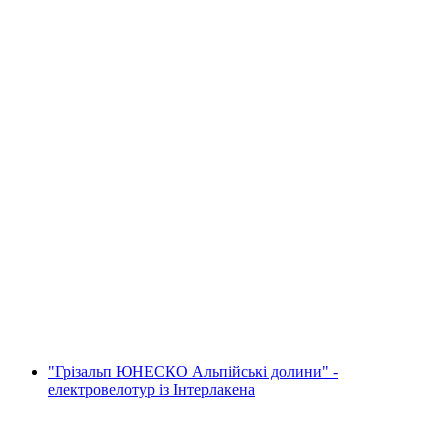
Грільфруктовий шоколадний фондю на
озері Бріенцерзіе
на людину
від CHF 99
"Грізальп ЮНЕСКО Альпійські долини" -
електровелотур із Інтерлакена