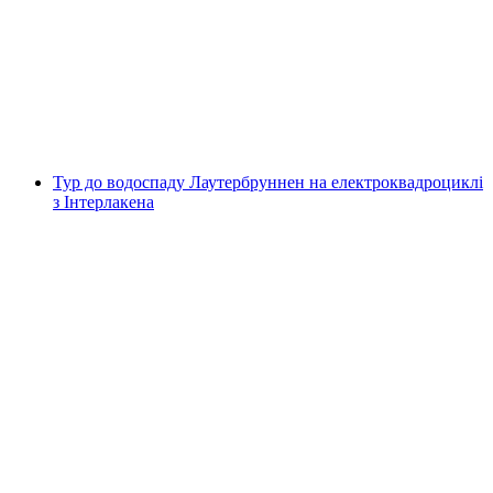
Бёнигена
на людину
від CHF 79
Тур до водоспаду Лаутербруннен на електроквадроциклі
з Інтерлакена