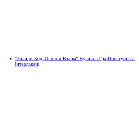
"Грізальп ЮНЕСКО Альпійські долини" -
електровелотур із Інтерлакена
на людину
від CHF 349
"Знайди-Код: Осінній Взлом" Вулична Гра-Порятунок в
Інтерлакені