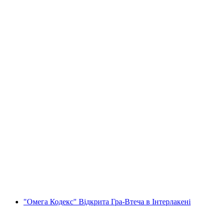
Тур до водоспаду Лаутербруннен на
електроквадроциклі з Інтерлакена
на людину
від CHF 200
"Омега Кодекс" Відкрита Гра-Втеча в Інтерлакені