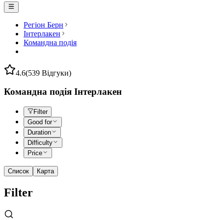
Регіон Берн
Інтерлакен
Командна подія
4.6
(539 Відгуки)
Командна подія Інтерлакен
Filter
Good for
Duration
Difficulty
Price
Список
Карта
Filter