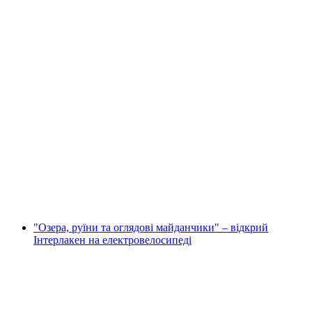
"Регіон Юнгфрау та дегустація сиру" -
приватний тур на електровелосипеді з
Інтерлакена
на людину
від CHF 250
"Озера, руїни та оглядові майданчики" – відкрий
Інтерлакен на електровелосипеді