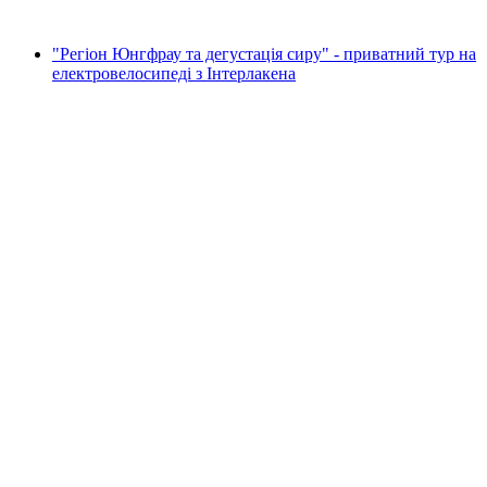
від CHF 90
"Регіон Юнгфрау та дегустація сиру" - приватний тур на
електровелосипеді з Інтерлакена