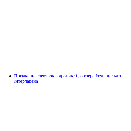
Рафтинг на Симме з Інтерлакена або
Дєршеттеном
на людину
від CHF 129
Поїздка на електроквадроциклі до озера Ізельтвальд з
Інтерлакена