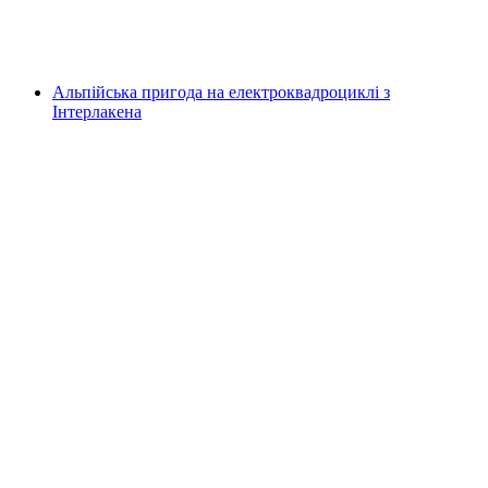
на людину
від CHF 130
Альпійська пригода на електроквадроциклі з
Інтерлакена