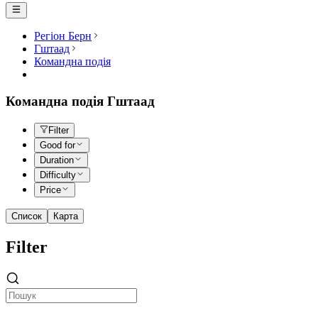
Регіон Берн
Гштаад
Командна подія
Командна подія Гштаад
Filter
Good for
Duration
Difficulty
Price
Список
Карта
Filter