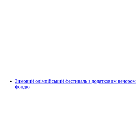
Інтерактивна квест-гра у містечку з
мобільним телефоном
на людину
від CHF 9.95
Зимовий олімпійський фестиваль з додатковим вечором
фондю