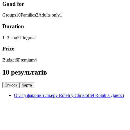
Good for
Groups
10
Families
2
Adults only
1
Duration
1–3 год
2
Півдня
2
Price
Budget
6
Premium
4
10 результатів
Список
Карта
Огляд фабрики лікеру Röteli у Christoffel Rötali в Давосі