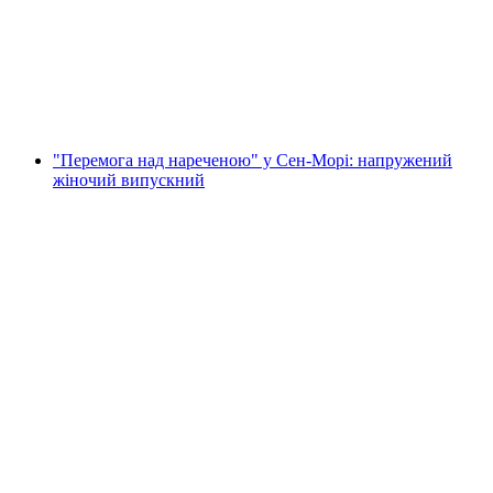
проща для холостяків
на людину
від CHF 299
"Перемога над нареченою" у Сен-Морі: напружений
жіночий випускний