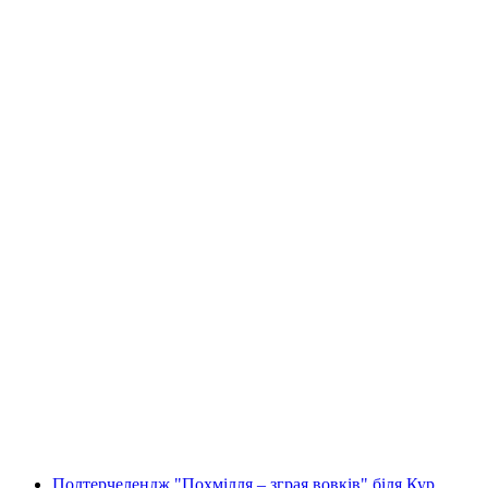
"Бій з нареченою" у Кюрі: напружений
дівич-вечір
на людину
від CHF 299
Полтерчелендж "Похмілля – зграя вовків" біля Кур