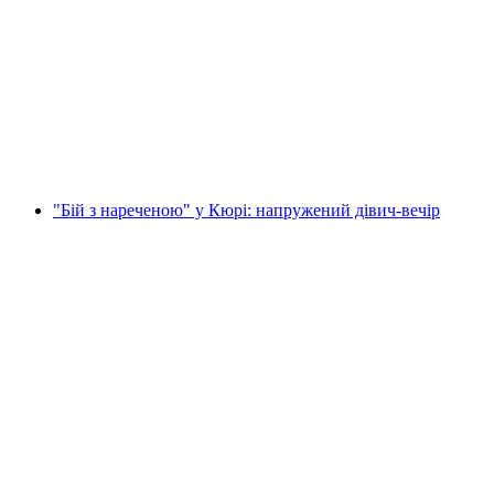
Полтерчелендж "Похмілля - дівочий
випуск" від Чура
на людину
від CHF 250
"Бій з нареченою" у Кюрі: напружений дівич-вечір