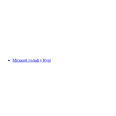
Полтерчелендж "Похмілля – зграя вовків"
біля Кур
на людину
від CHF 250
Міський гольф у Курі