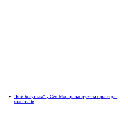
"Заверши Роль нареченого" у Кюрі:
напружене прощання з холостяком
на людину
від CHF 299
"Бий Браутіґам" у Сен-Моріці: напружена проща для
холостяків