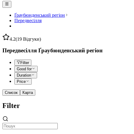
Ґраубюнденський регіон
Передвесілля
4.2
(19 Відгуки)
Передвесілля Ґраубюнденський регіон
Filter
Good for
Duration
Price
Список
Карта
Filter