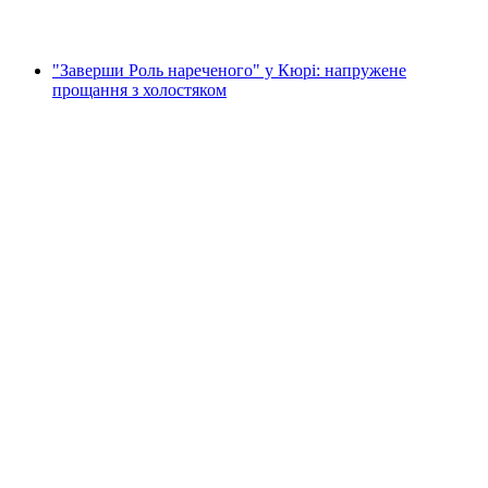
від CHF 45
"Заверши Роль нареченого" у Кюрі: напружене
прощання з холостяком