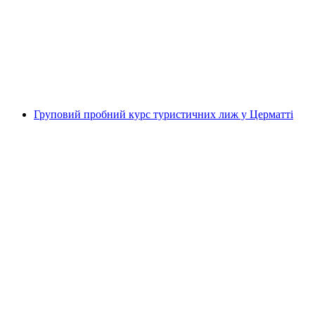
гори Breithorn у Церматті з ночівлею
на людину
від CHF 1,420
Груповий пробний курс туристичних лиж у Церматті