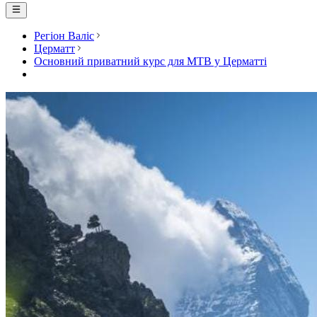
Регіон Валіс
Церматт
Основний приватний курс для MTB у Церматті