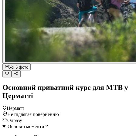
Усі 5 фото
Основний приватний курс для MTB у
Церматті
Церматт
Не підлягає поверненню
Одразу
Основні моменти