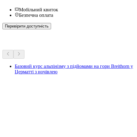
Мобільний квиток
Безпечна оплата
Перевірити доступність
Більше активностей
Базовий курс альпінізму з підйомами на гори Breithorn у
Церматті з ночівлею