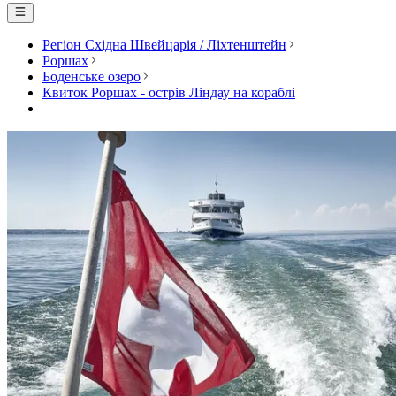
Регіон Східна Швейцарія / Ліхтенштейн
Роршах
Боденське озеро
Квиток Роршах - острів Ліндау на кораблі