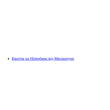
Купон на підйомник Мон-Сулей ab Сен-
Им'єр
на людину
від CHF 4.60
Квиток на Нізенбанк від Мюльенуне