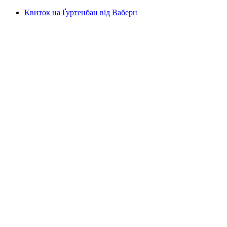
Квиток на Ґуртенбан від Ваберн