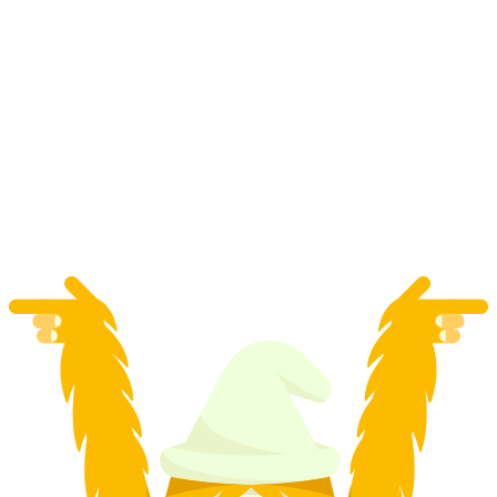
Квиток на Ґуртенбан від Ваберн
на людину
від CHF 7