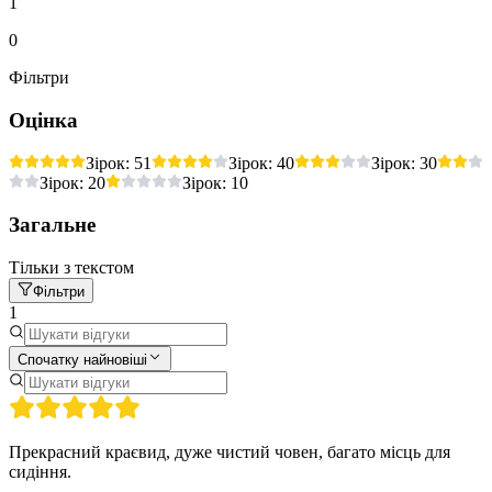
1
0
Фільтри
Оцінка
Зірок: 5
1
Зірок: 4
0
Зірок: 3
0
Зірок: 2
0
Зірок: 1
0
Загальне
Тільки з текстом
Фільтри
1
Спочатку найновіші
Прекрасний краєвид, дуже чистий човен, багато місць для
сидіння.