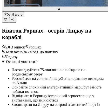
+4
Усі 9 фото
Квиток Роршах - острів Ліндау на
кораблі
5.0
3 оцінок
Роршах
Безплатно за 24 год. до початку
Одразу
Основні моменти
Насолоджуйтеся 75-хвилинною поїздкою по
Боденському озеру
Розслабтеся на сонячній палубі з панорамним виглядом
на Альпи
Обирайте спокійний альтернативний маршрут замість
поїздки потягом
Відвідайте в Роршаху історичний зерносховище з
виставками, що змінюються
Завдякирази на Ліндау на острові знаменитий порт із