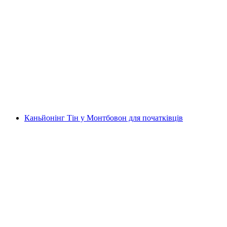
Екстремальний спуск у каньйоні Eau Froide
для досвідчених приватних груп
на людину
від CHF 215
Каньйонінг Тін у Монтбовон для початківців