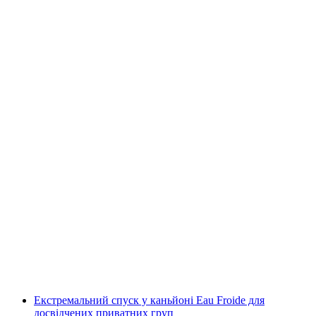
Піскот Каньйонінг у Шато-д’Е
на людину
від CHF 165
Екстремальний спуск у каньйоні Eau Froide для
досвідчених приватних груп