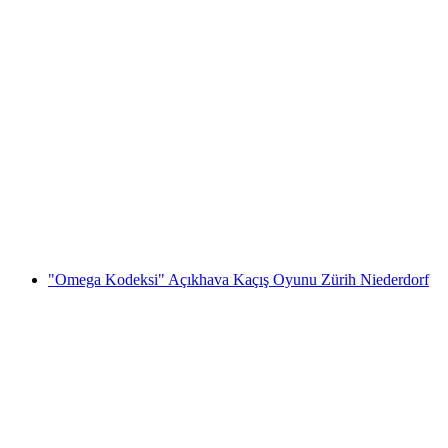
Zürih'te Özel Şehir Turu ve Şehir Fısıldayanlar
kişi başı
başlayan TRY 9800
"Omega Kodeksi" Açıkhava Kaçış Oyunu Zürih Niederdorf