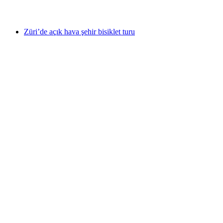
başlayan TRY 860
Züri’de açık hava şehir bisiklet turu