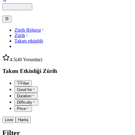
Zürih Bölgesi
Zürih
Takım etkinliği
4.5
(40 Yorumlar)
Takım Etkinliği Zürih
Filter
Good for
Duration
Difficulty
Price
Liste
Harita
Filter