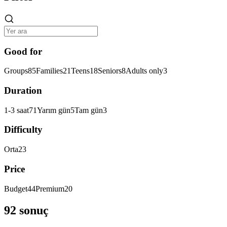
Good for
Groups
85
Families
21
Teens
18
Seniors
8
Adults only
3
Duration
1-3 saat
71
Yarım gün
5
Tam gün
3
Difficulty
Orta
23
Price
Budget
44
Premium
20
92 sonuç