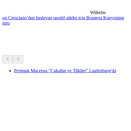
Wilhelm
on Cresciano’dan başlayan sportif aileler için Boggera Kanyoning
turu
Yakındaki yürüyüşler
Hepsi arabayla 30 dk mesafede
Perimuk Macerası “Çakallar ve Tilkiler” Laufenburg'da