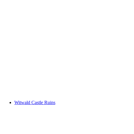
Mağara Gezisi JuraPark Aargau
kişi başı
başlayan TRY 920
Witwald Castle Ruins