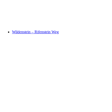
Aargauer Weg, Stage 1/6
Wildenstein – Rifenstein Weg