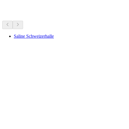
Yakındaki görülecek yerler
Saline Schweizerhalle