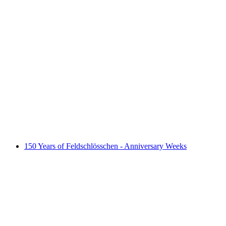
Movie Classics: «City Lights»
Serbest Giriş
150 Years of Feldschlösschen - Anniversary Weeks