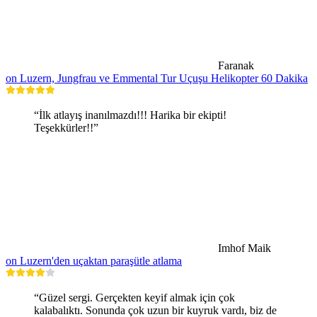
Faranak
on Luzern, Jungfrau ve Emmental Tur Uçuşu Helikopter 60 Dakika
“İlk atlayış inanılmazdı!!! Harika bir ekipti!
Teşekkürler!!”
Imhof Maik
on Luzern'den uçaktan paraşütle atlama
“Güzel sergi. Gerçekten keyif almak için çok
kalabalıktı. Sonunda çok uzun bir kuyruk vardı, biz de