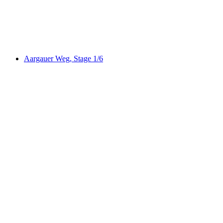
ViaRhenana, Stage 10/10
Aargauer Weg, Stage 1/6