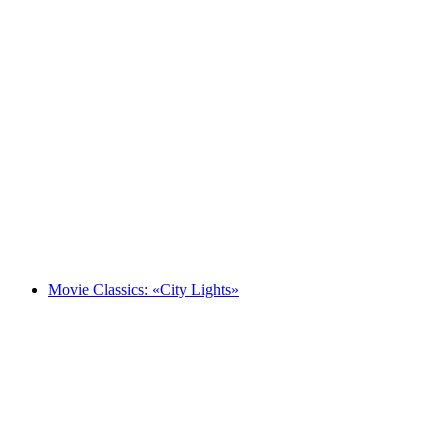
Feldschlösschen Sunset Get-Together
Serbest Giriş
Movie Classics: «City Lights»