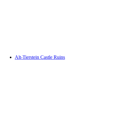
Ruins of Sissacherfluh
Alt-Tierstein Castle Ruins