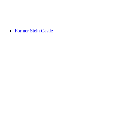
Ägelsee
Former Stein Castle
Former Stein Castle