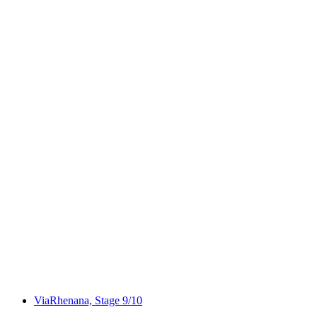
Perimuk Macerası “Çakallar ve Tilkiler”
Laufenburg'da
kişi başı
başlayan TRY 920
ViaRhenana, Stage 9/10