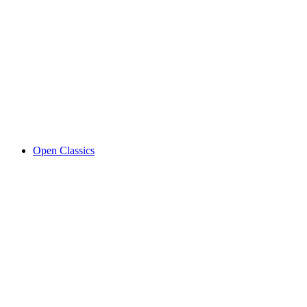
150 Years of Feldschlösschen - Anniversary
Weeks
Serbest Giriş
Open Classics