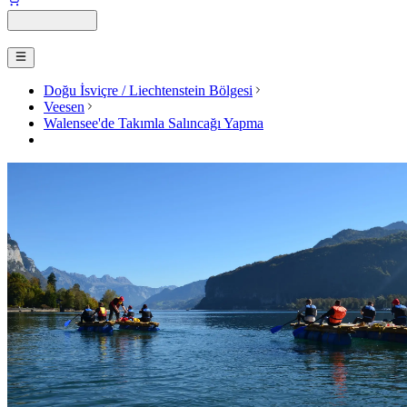
Doğu İsviçre / Liechtenstein Bölgesi
Veesen
Walensee'de Takımla Salıncağı Yapma