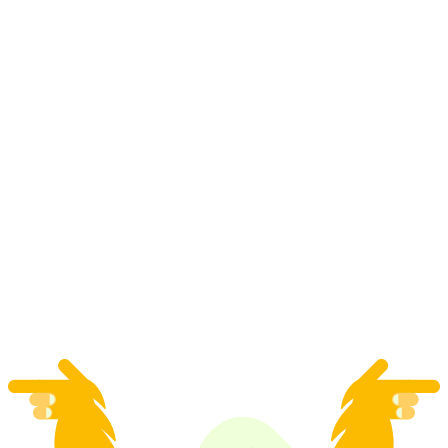
Gotschnagrat'ten Klosters'te Kayak ve Yamaç
Paraşütü
kişi başı
başlayan TRY 11620