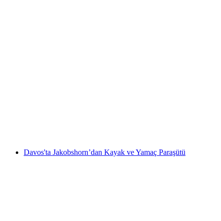
Davos'ta karda ayakkabıyla yürüyüş ve yamaç
paraşütü
kişi başı
başlayan TRY 29960
Davos'ta Jakobshorn’dan Kayak ve Yamaç Paraşütü