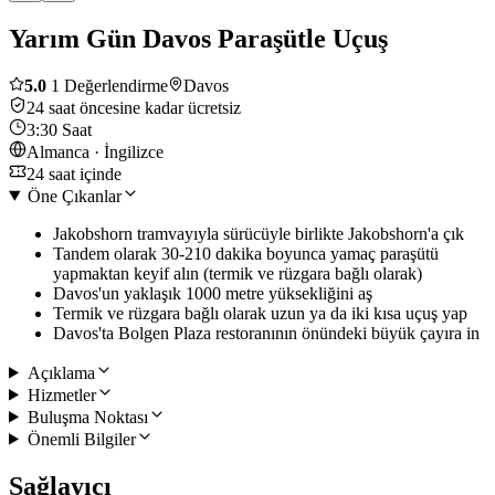
Yarım Gün Davos Paraşütle Uçuş
5.0
1 Değerlendirme
Davos
24 saat öncesine kadar ücretsiz
3:30 Saat
Almanca · İngilizce
24 saat içinde
Öne Çıkanlar
Jakobshorn tramvayıyla sürücüyle birlikte Jakobshorn'a çık
Tandem olarak 30-210 dakika boyunca yamaç paraşütü
yapmaktan keyif alın (termik ve rüzgara bağlı olarak)
Davos'un yaklaşık 1000 metre yüksekliğini aş
Termik ve rüzgara bağlı olarak uzun ya da iki kısa uçuş yap
Davos'ta Bolgen Plaza restoranının önündeki büyük çayıra in
Açıklama
Hizmetler
Buluşma Noktası
Önemli Bilgiler
Sağlayıcı