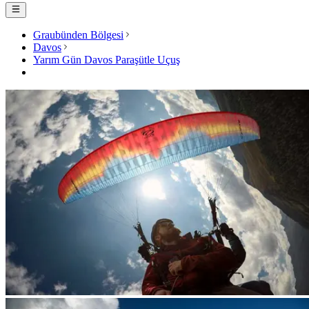
Graubünden Bölgesi
Davos
Yarım Gün Davos Paraşütle Uçuş