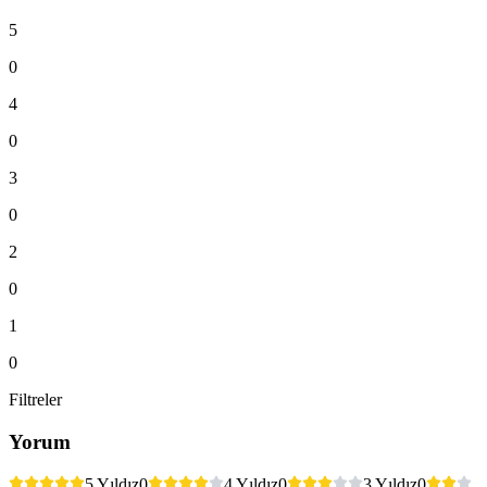
5
0
4
0
3
0
2
0
1
0
Filtreler
Yorum
5 Yıldız
0
4 Yıldız
0
3 Yıldız
0