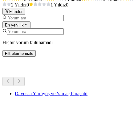
2 Yıldız
0
1 Yıldız
0
Filtreler
En yeni ilk
Hiçbir yorum bulunamadı
Filtreleri temizle
Diğer Aktiviteler
Davos'ta Yürüyüş ve Yamaç Paraşütü