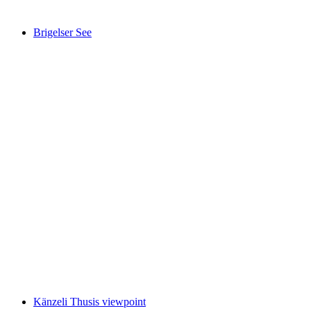
Brigelser See
Brigelser See
Känzeli Thusis viewpoint