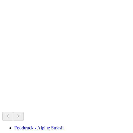
Rofflafall
Şu anda neler var
Şu anki programa göre öneriliyor
Foodtruck - Alpine Smash