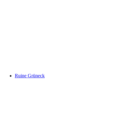
Löwenstein Castle Ruins
Ruine Grüneck