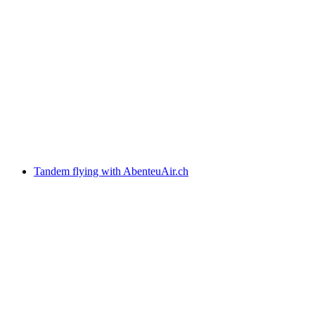
Foodtruck - Alpine Smash
Serbest Giriş
Tandem flying with AbenteuAir.ch