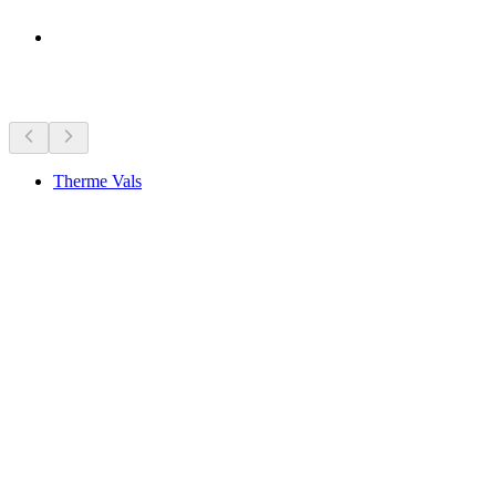
Yakındaki görülecek yerler
Therme Vals