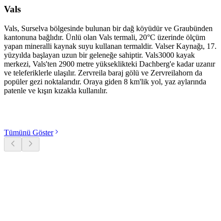
Vals
Vals, Surselva bölgesinde bulunan bir dağ köyüdür ve Graubünden
kantonuna bağlıdır. Ünlü olan Vals termali, 20°C üzerinde ölçüm
yapan mineralli kaynak suyu kullanan termaldir. Valser Kaynağı, 17.
yüzyılda başlayan uzun bir geleneğe sahiptir. Vals3000 kayak
merkezi, Vals'ten 2900 metre yükseklikteki Dachberg'e kadar uzanır
ve teleferiklerle ulaşılır. Zervreila baraj gölü ve Zervreilahorn da
popüler gezi noktalarıdır. Oraya giden 8 km'lik yol, yaz aylarında
patenle ve kışın kızakla kullanılır.
Kategorileri keşfet
Tümünü Göster