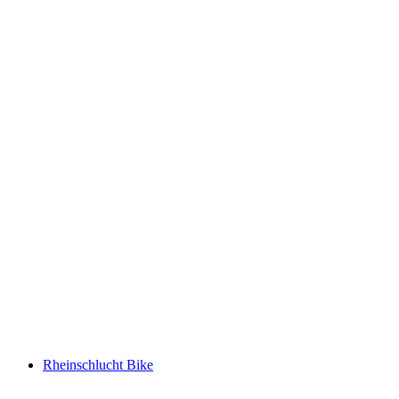
Val da Siat Bike
Rheinschlucht Bike