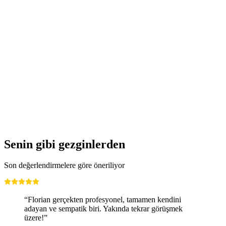
Donat Caduff - Observaziuns obsessivas -
Besessen betrachtend
Serbest Giriş
Senin gibi gezginlerden
Son değerlendirmelere göre öneriliyor
“Florian gerçekten profesyonel, tamamen kendini
adayan ve sempatik biri. Yakında tekrar görüşmek
üzere!”