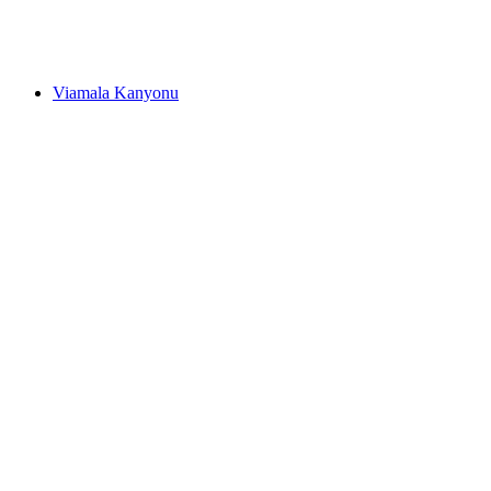
Tektonikarena Sardona - UNESCO Dünya
Doğa Mirası
Viamala Kanyonu