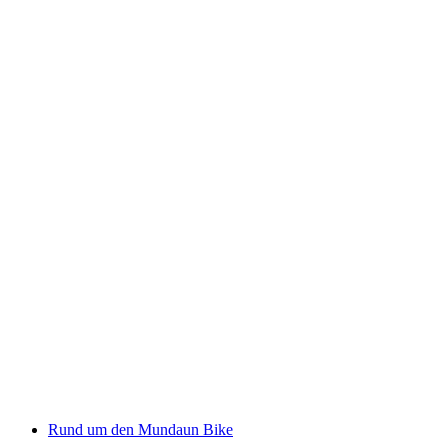
Cuolm Sura
Rund um den Mundaun Bike