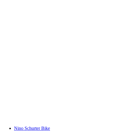
Rund um den Mundaun Bike
Nino Schurter Bike