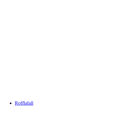
Photo spot at Viamala Gorge
Rofflafall