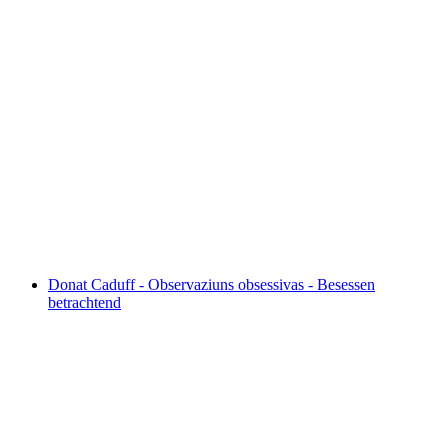
CHEERS & CHILL - Good Vibes & Gute
Drinks
Serbest Giriş
Donat Caduff - Observaziuns obsessivas - Besessen
betrachtend