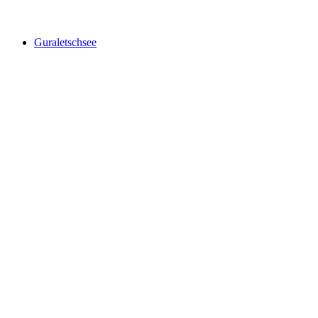
Ampervreilsee
Guraletschsee