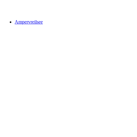
Viamala Kanyonu
Ampervreilsee