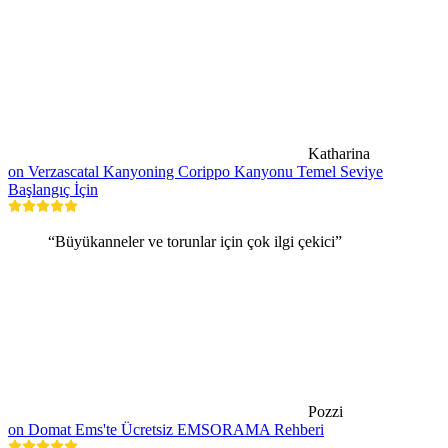
Katharina
on Verzascatal Kanyoning Corippo Kanyonu Temel Seviye
Başlangıç İçin
“Büyükanneler ve torunlar için çok ilgi çekici”
Pozzi
on Domat Ems'te Ücretsiz EMSORAMA Rehberi