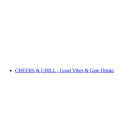
Tandem flying with AbenteuAir.ch
Serbest Giriş
CHEERS & CHILL - Good Vibes & Gute Drinks