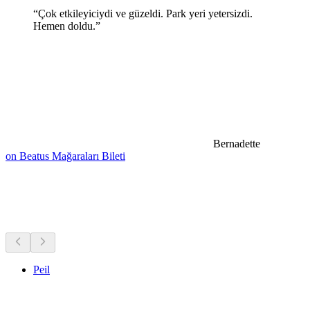
“Çok etkileyiciydi ve güzeldi. Park yeri yetersizdi.
Hemen doldu.”
Bernadette
on Beatus Mağaraları Bileti
Yakındaki bisiklet turları
Hepsi arabayla 30 dk mesafede
Peil