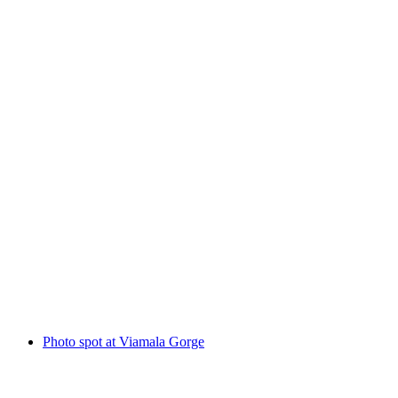
Känzeli Thusis viewpoint
Photo spot at Viamala Gorge