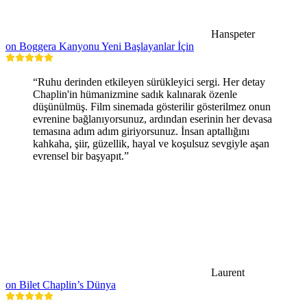
Hanspeter
on Boggera Kanyonu Yeni Başlayanlar İçin
“Ruhu derinden etkileyen sürükleyici sergi. Her detay
Chaplin'in hümanizmine sadık kalınarak özenle
düşünülmüş. Film sinemada gösterilir gösterilmez onun
evrenine bağlanıyorsunuz, ardından eserinin her devasa
temasına adım adım giriyorsunuz. İnsan aptallığını
kahkaha, şiir, güzellik, hayal ve koşulsuz sevgiyle aşan
evrensel bir başyapıt.”
Laurent
on Bilet Chaplin’s Dünya