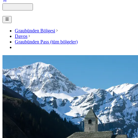
Graubünden Bölgesi
Davos
Graubünden Pass (tüm bölgeler)