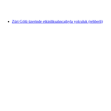
kişi başı
başlayan TRY 71580
Züri Gölü üzerinde etkinliksalıncağıyla yolculuk (rehberli)