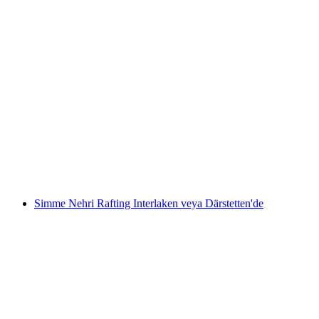
Vorderrhein Rafting Turu ve Mangalda
Buluşma
kişi başı
başlayan TRY 10710
Simme Nehri Rafting Interlaken veya Därstetten'de