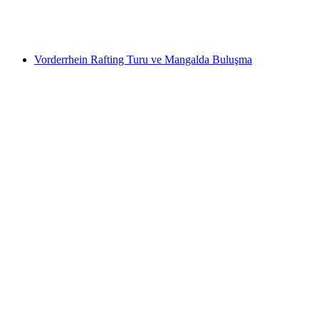
kişi başı
başlayan TRY 8260
Vorderrhein Rafting Turu ve Mangalda Buluşma