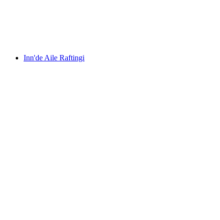
kişi başı
başlayan TRY 7650
Inn'de Aile Raftingi