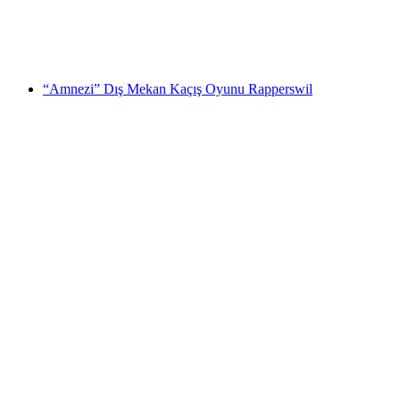
kişi başı
başlayan TRY 225280
“Amnezi” Dış Mekan Kaçış Oyunu Rapperswil