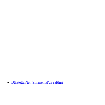
Inn'de Aile Raftingi
kişi başı
başlayan TRY 5020
Därstetten'ten Simmental'da rafting