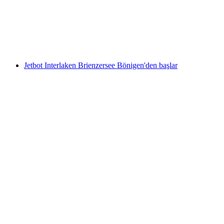
kişi başı
başlayan TRY 860
Jetbot Interlaken Brienzersee Bönigen'den başlar