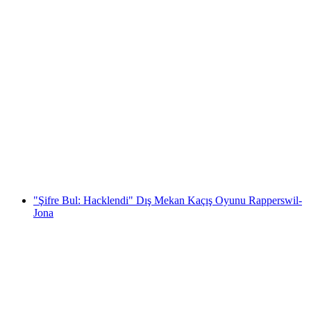
Rapperswil Etkileşimli Hazine Avı Akıllı Telefon
ile
kişi başı
başlayan TRY 610
"Şifre Bul: Hacklendi" Dış Mekan Kaçış Oyunu Rapperswil-
Jona