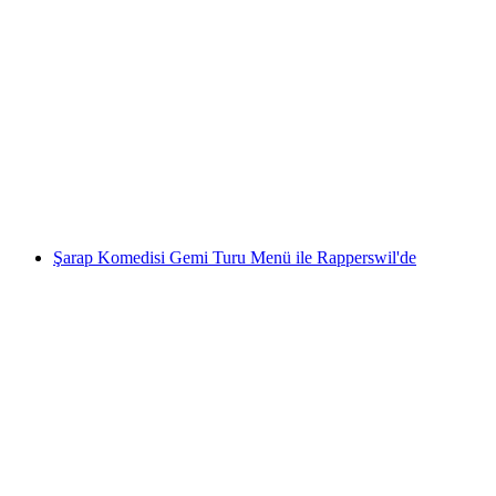
Pedalo-Yarış Takım Etkinliği Zürich Gölü'nde
kişi başı
başlayan TRY 46990
Şarap Komedisi Gemi Turu Menü ile Rapperswil'de