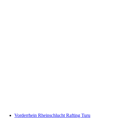
Jetbot Interlaken Brienzersee Bönigen'den
başlar
kişi başı
başlayan TRY 4840
Vorderrhein Rheinschlucht Rafting Turu