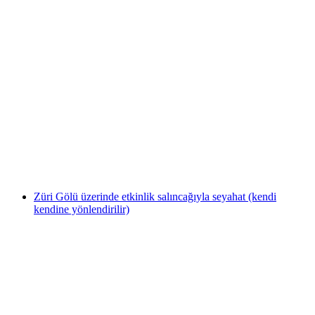
“Amnezi” Dış Mekan Kaçış Oyunu Rapperswil
kişi başı
başlayan TRY 860
Züri Gölü üzerinde etkinlik salıncağıyla seyahat (kendi
kendine yönlendirilir)