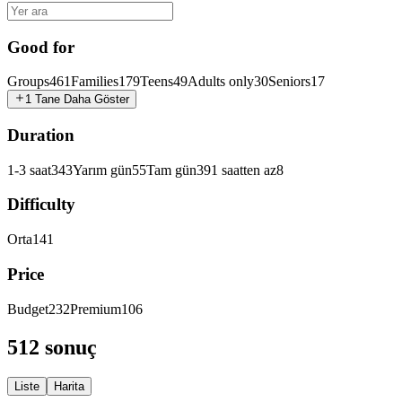
Good for
Groups
461
Families
179
Teens
49
Adults only
30
Seniors
17
1 Tane Daha Göster
Duration
1-3 saat
343
Yarım gün
55
Tam gün
39
1 saatten az
8
Difficulty
Orta
141
Price
Budget
232
Premium
106
512 sonuç
Liste
Harita