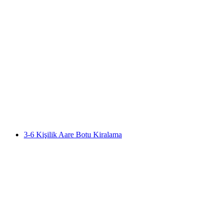
Zürih'te Özel Şehir Turu ve Şehir Fısıldayanlar
kişi başı
başlayan TRY 9790
3-6 Kişilik Aare Botu Kiralama