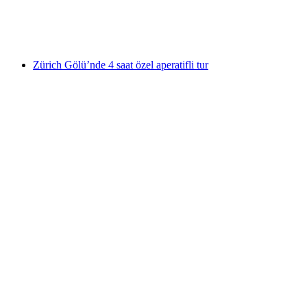
kişi başı
başlayan TRY 2910
Zürich Gölü’nde 4 saat özel aperatifli tur