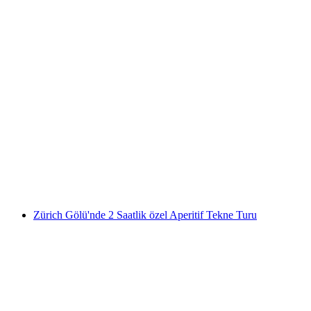
Zürich Gölü’nde 4 saat özel aperatifli tur
kişi başı
başlayan TRY 338450
Zürich Gölü'nde 2 Saatlik özel Aperitif Tekne Turu