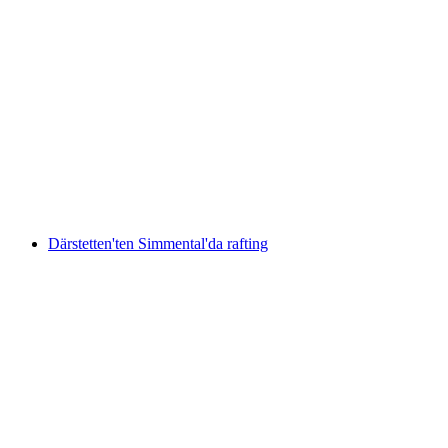
Rhône Nehirinde Kanyoning Rafting
kişi başı
başlayan TRY 7350
Därstetten'ten Simmental'da rafting