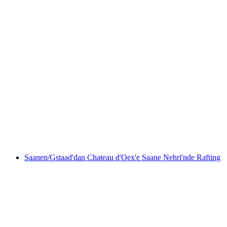
Chamonix'te Arve Nehri'nde rafting
kişi başı
başlayan TRY 6120
Saanen/Gstaad'dan Chateau d'Oex'e Saane Nehri'nde Rafting