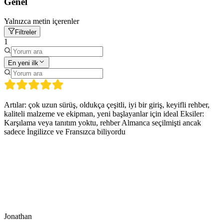
Genel
Yalnızca metin içerenler
Filtreler
1
En yeni ilk
Artılar: çok uzun sürüş, oldukça çeşitli, iyi bir giriş, keyifli rehber,
kaliteli malzeme ve ekipman, yeni başlayanlar için ideal Eksiler:
Karşılama veya tanıtım yoktu, rehber Almanca seçilmişti ancak
sadece İngilizce ve Fransızca biliyordu
Jonathan