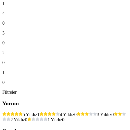
1
4
0
3
0
2
0
1
0
Filtreler
Yorum
5 Yıldız
1
4 Yıldız
0
3 Yıldız
0
2 Yıldız
0
1 Yıldız
0