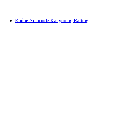
başlayan TRY 7650
Rhône Nehirinde Kanyoning Rafting