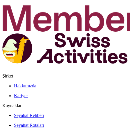
Şirket
Hakkımızda
Kariyer
Kaynaklar
Seyahat Rehberi
Seyahat Rotaları