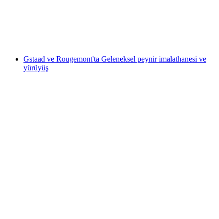
kişi başı
başlayan TRY 23860
Gstaad ve Rougemont'ta Geleneksel peynir imalathanesi ve
yürüyüş