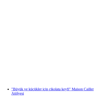
Gstaad ve Rougemont'ta Geleneksel peynir
imalathanesi ve yürüyüş
kişi başı
başlayan TRY 29980
"Büyük ve küçükler için çikolata keyfi" Maison Cailler
Atölyesi