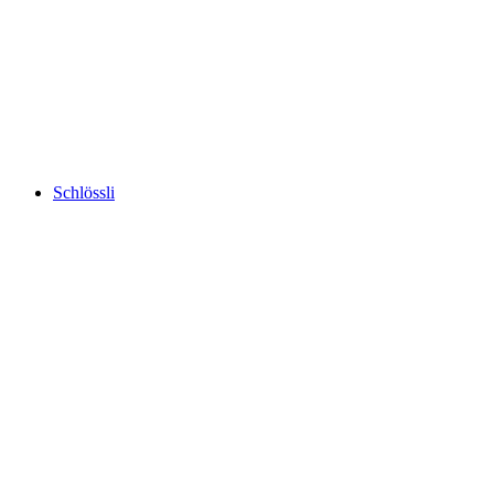
Flachsee
Schlössli