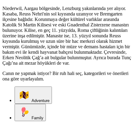
Niederwil, Aargau bölgesinde, Lenzburg yakınlarında yer alıyor.
Kasaba, Reuss Nehri'nin sol kıyısında uzanıyor ve Bremgarten
ilçesine bağlıdır. Korunmaya değer kültürel varlıklar arasında
Katolik St Martin Kilisesi ve eski Gnadenthal Zisterzene manastırı
bulunuyor. Kilise, en geç 11. yüzyılda, Roma çiftliğinin kalıntıları
üzerine inşa edilmiştir. Manastır ise, 13. yüzyıl sonunda Reuss
kıyısında kurulmuş ve uzun süre bir hac merkezi olarak hizmet
vermiştir. Günümüzde, içinde bir müze ve demans hastaları için bir
bakım evi ile kendi hayvanat bahçesi bulunmaktadır. Çevresinde,
Erken Neolitik Çağ’a ait bulgular bulunmuştur. Ayrıca burada Tunç
Çağı’na ait mezar höyükleri de var.
Canın ne yapmak istiyor? Bir ruh hali seç, kategorileri ve önerileri
ona göre uyarlayalım.
Adventure
Family
Kategorileri keşfet