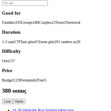
Good for
Families
335
Groups
180
Couples
23
Teens
5
Seniors
4
Duration
1-3 saat
179
Tam gün
41
Yarım gün
29
1 saatten az
20
Difficulty
Orta
137
Price
Budget
123
Premium
62
Free
5
380 sonuç
Liste
Harita
3A 30 dakikalık Ren Şelalesi tekne turu