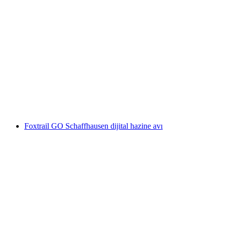
Schaffhausen ile akıllı telefonla etkileşimli
hazine avı
kişi başı
başlayan TRY 610
Foxtrail GO Schaffhausen dijital hazine avı