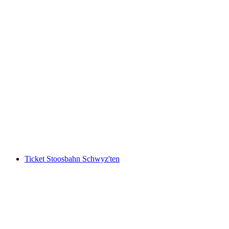
Çocuklar için Motokros Enduro Kursu
kişi başı
başlayan TRY 25090
Ticket Stoosbahn Schwyz'ten