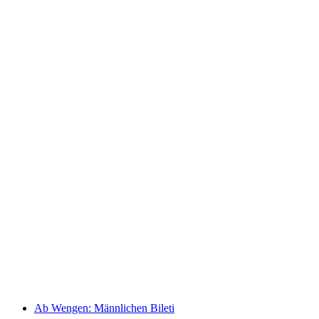
Jetbot Interlaken Brienzersee Bönigen'den
başlar
kişi başı
başlayan TRY 4840
Ab Wengen: Männlichen Bileti