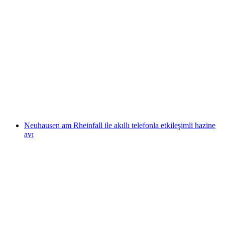
Bilet Dönüm Noktaları
kişi başı
başlayan TRY 1350
Neuhausen am Rheinfall ile akıllı telefonla etkileşimli hazine
avı