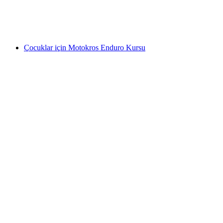
kişi başı
başlayan TRY 3980
Çocuklar için Motokros Enduro Kursu