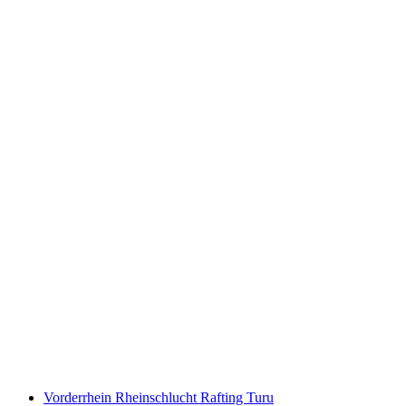
Bilet Grindelwald First İlk Teleferik - Macera
Zirvesi
kişi başı
başlayan TRY 2330
Vorderrhein Rheinschlucht Rafting Turu