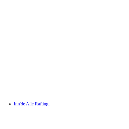
Aileler İçin Lütschine Nehri Rafting -
Interlaken'ten
kişi başı
başlayan TRY 6670
Inn'de Aile Raftingi