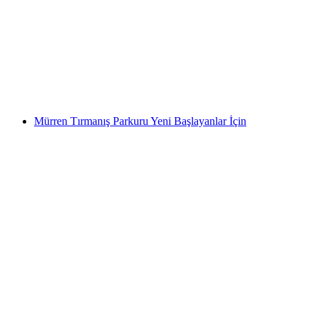
Vorderrhein Rheinschlucht Rafting Turu
kişi başı
başlayan TRY 7650
Mürren Tırmanış Parkuru Yeni Başlayanlar İçin