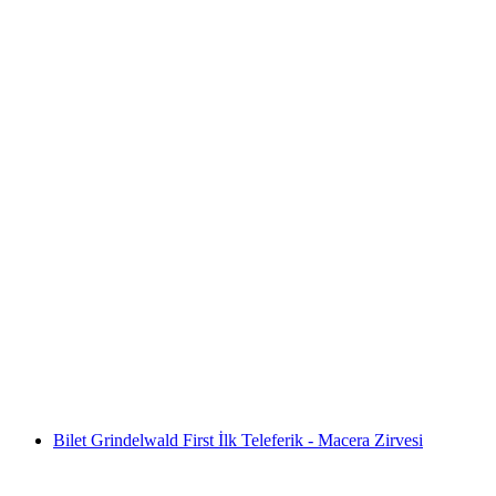
Stanserhorn Bileti: Teleferik ve CabriO
kişi başı
başlayan TRY 2510
Bilet Grindelwald First İlk Teleferik - Macera Zirvesi