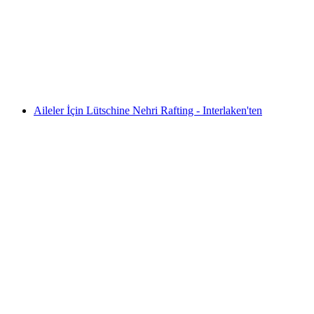
kişi başı
başlayan TRY 1840
Aileler İçin Lütschine Nehri Rafting - Interlaken'ten