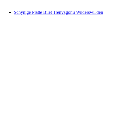
başlayan TRY 710
Schynige Platte Bilet Trenvagonu Wilderswil'den
Schynige Platte Bilet Trenvagonu