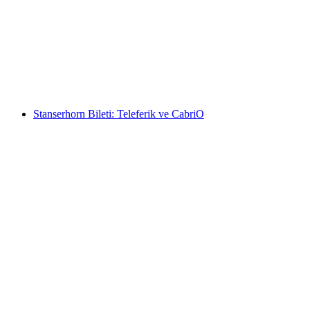
Ab Wengen: Männlichen Bileti
kişi başı
başlayan TRY 1900
Stanserhorn Bileti: Teleferik ve CabriO