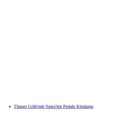
Mürren Tırmanış Parkuru Yeni Başlayanlar
İçin
kişi başı
başlayan TRY 10960
Thuner Gölü'nde Spiez'ten Pedalo Kiralama