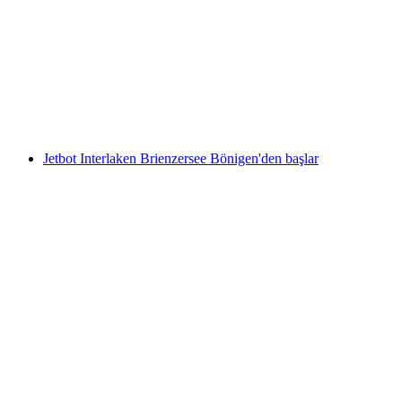
Wilderswil'den
kişi başı
başlayan TRY 2080
Jetbot Interlaken Brienzersee Bönigen'den başlar