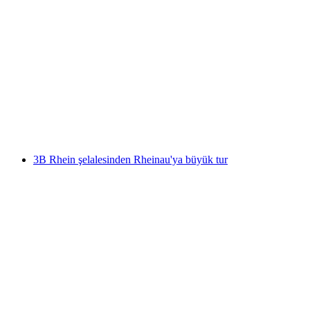
3A 30 dakikalık Ren Şelalesi tekne turu
kişi başı
başlayan TRY 620
3B Rhein şelalesinden Rheinau'ya büyük tur