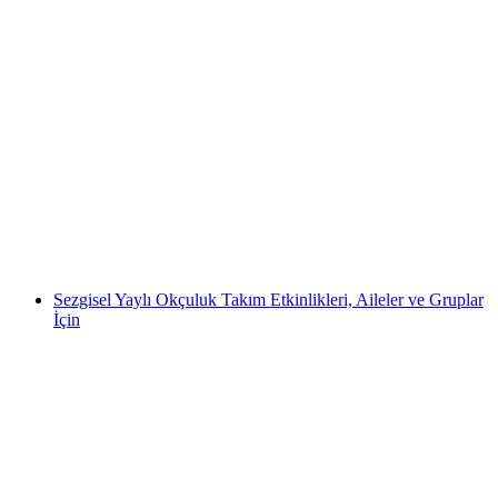
Bilet “Rhyality” immersive sergisi Rheinfall
üzerinde
kişi başı
başlayan TRY 1040
Sezgisel Yaylı Okçuluk Takım Etkinlikleri, Aileler ve Gruplar
İçin