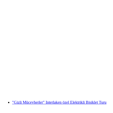
Kugelweg ab Bidmi Hasliberg
kişi başı
başlayan TRY 1110
"Gizli Mücevherler" Interlaken özel Elektrikli Bisiklet Turu