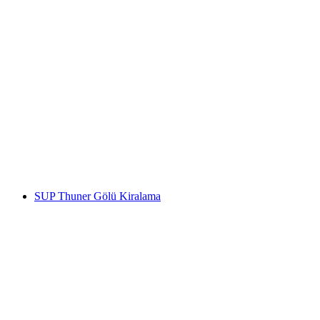
Grindelwald First ve Bachalpsee'de,
Grindelwald'dan başlayarak bir İsviçreli
triatlet ile özel yürüyüş
kişi başı
başlayan TRY 18970
SUP Thuner Gölü Kiralama