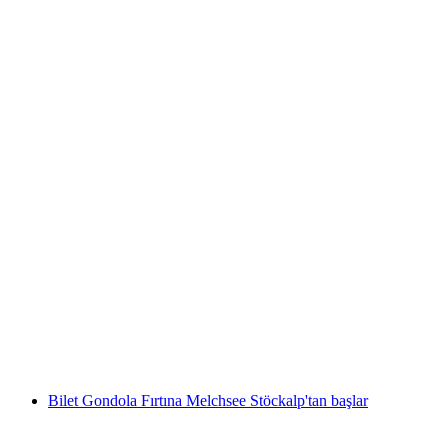
Brienzer Gölünde SUP Kiralama
kişi başı
başlayan TRY 2450
Bilet Gondola Fırtına Melchsee Stöckalp'tan başlar