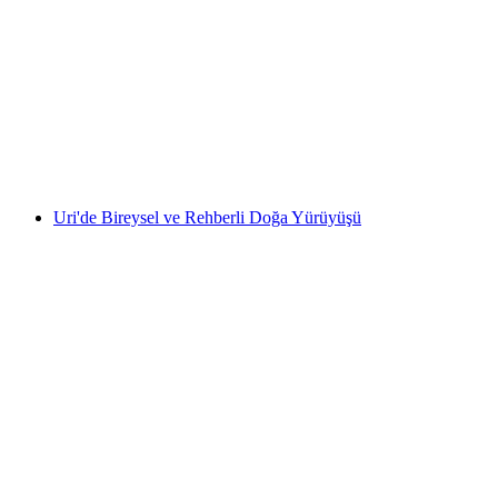
"Gizli Mücevherler" Interlaken özel Elektrikli
Bisiklet Turu
kişi başı
başlayan TRY 10960
Uri'de Bireysel ve Rehberli Doğa Yürüyüşü