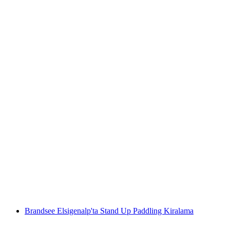
Uri'de Bireysel ve Rehberli Doğa Yürüyüşü
kişi başı
başlayan TRY 30590
Brandsee Elsigenalp'ta Stand Up Paddling Kiralama