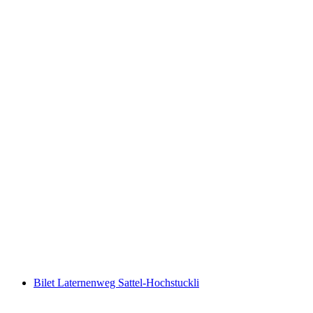
SUP Thuner Gölü Kiralama
kişi başı
başlayan TRY 2450
Bilet Laternenweg Sattel-Hochstuckli