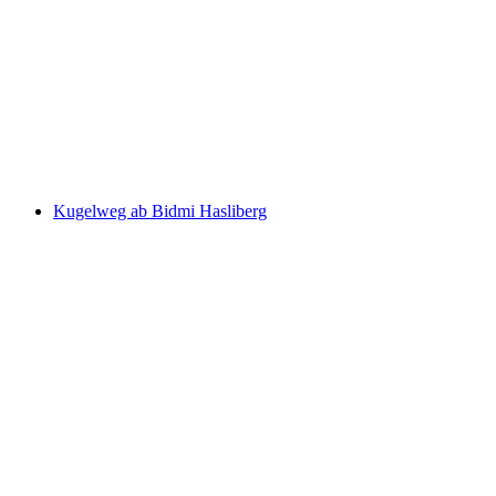
Bilet Laternenweg Sattel-Hochstuckli
kişi başı
başlayan TRY 1840
Kugelweg ab Bidmi Hasliberg