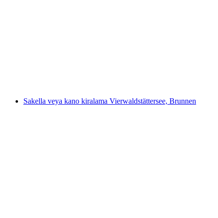
Bilet Gondola Fırtına Melchsee Stöckalp'tan
başlar
kişi başı
başlayan TRY 1530
Sakella veya kano kiralama Vierwaldstättersee, Brunnen