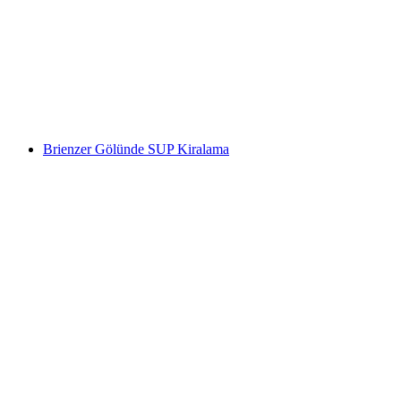
Peri Yolu Çocuklar Yolu Peynirli Dağı Yürüyüş
Bileti
kişi başı
başlayan TRY 2210
Brienzer Gölünde SUP Kiralama