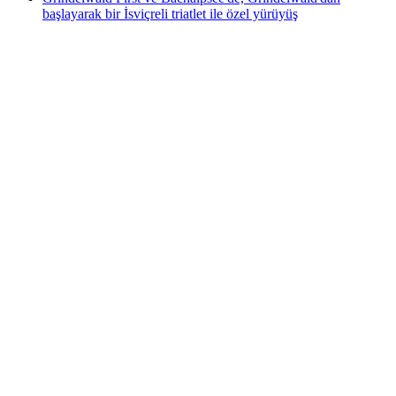
başlayarak bir İsviçreli triatlet ile özel yürüyüş