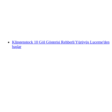
Därligen'de Surfski Deneme Kursu
kişi başı
başlayan TRY 3980
Klingenstock 10 Göl Gösterisi Rehberli Yürüyüş Lucerne'den
başlar