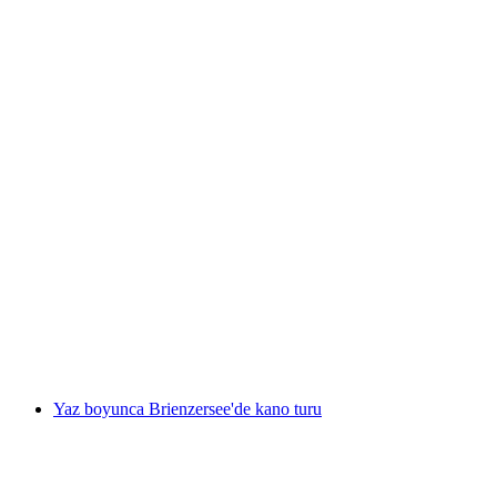
"Avcıyla av peşinde" Jurapark Aargau Gezisi
kişi başı
başlayan TRY 920
Yaz boyunca Brienzersee'de kano turu