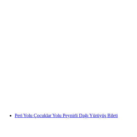
Yolculuk Bileti Cüceler Yolu Mägisalp-Bidmi
kişi başı
başlayan TRY 2210
Peri Yolu Çocuklar Yolu Peynirli Dağı Yürüyüş Bileti