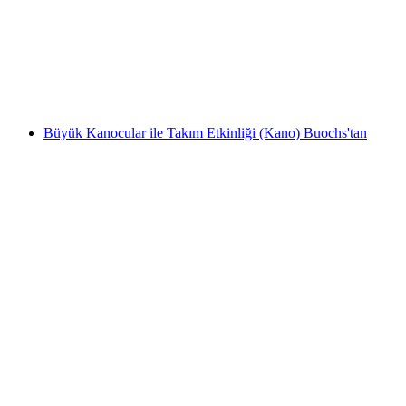
Kiralama
kişi başı
başlayan TRY 920
Büyük Kanocular ile Takım Etkinliği (Kano) Buochs'tan