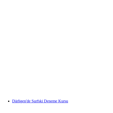
Büyük Kanocular ile Takım Etkinliği (Kano)
Buochs'tan
kişi başı
başlayan TRY 4290
Därligen'de Surfski Deneme Kursu