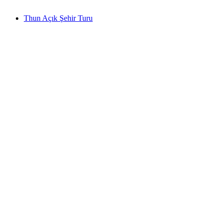
başlayan TRY 1230
Thun Açık Şehir Turu