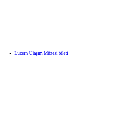
Şekillendirilmiş"
kişi başı
başlayan TRY 430
Luzern Ulaşım Müzesi bileti