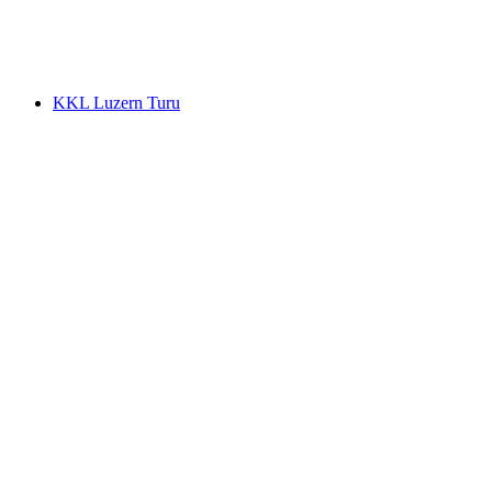
kişi başı
başlayan TRY 1840
KKL Luzern Turu