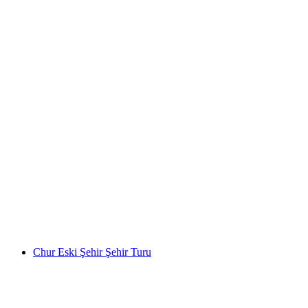
"Noktürn Muhafızı" Tarihi ŞehirTuru
Winterthur
kişi başı
başlayan TRY 1530
Chur Eski Şehir Şehir Turu