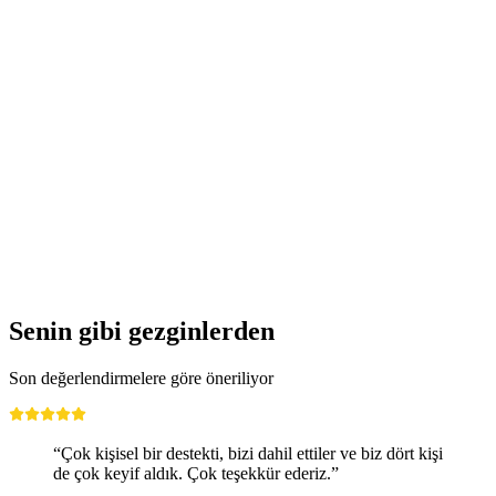
Lumeum'daki 'Niklaus ve Dorothee Flüe'
Deneyim Dünyası Bileti
kişi başı
başlayan TRY 1720
Senin gibi gezginlerden
Son değerlendirmelere göre öneriliyor
“Çok kişisel bir destekti, bizi dahil ettiler ve biz dört kişi
de çok keyif aldık. Çok teşekkür ederiz.”