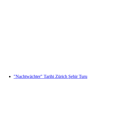
Thun Açık Şehir Turu
kişi başı
başlayan TRY 920
"Nachtwächter" Tarihi Zürich Şehir Turu