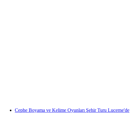
Luzern Ulaşım Müzesi bileti
kişi başı
başlayan TRY 2270
Cephe Boyama ve Kelime Oyunları Şehir Turu Lucerne'de