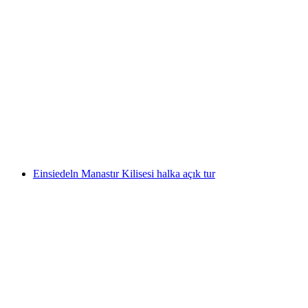
KKL Luzern Turu
kişi başı
başlayan TRY 1110
Einsiedeln Manastır Kilisesi halka açık tur