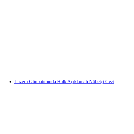
Kuhniversum Trauffer Deneyim Dünyası Bileti
kişi başı
başlayan TRY 920
Luzern Günbatımında Halk Açıklamalı Nöbetçi Gezi