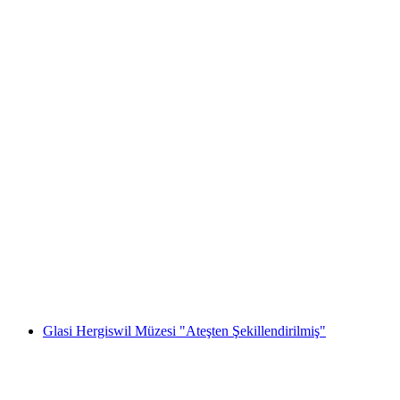
Lumeum'daki 'Niklaus ve Dorothee Flüe'
Deneyim Dünyası Bileti
kişi başı
başlayan TRY 1720
Glasi Hergiswil Müzesi "Ateşten Şekillendirilmiş"