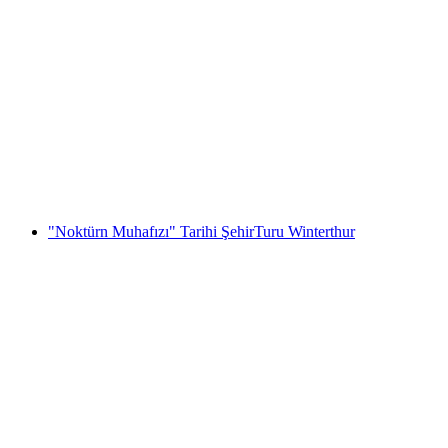
"İlham verelim" Takım Etkinliği Kunsthaus
Zürich'te
kişi başı
başlayan TRY 27510
"Noktürn Muhafızı" Tarihi ŞehirTuru Winterthur