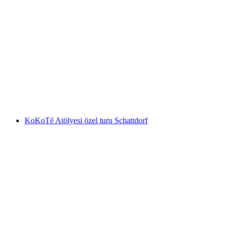
Landesmuseum Zürich Bileti
kişi başı
başlayan TRY 800
KoKoTé Atölyesi özel turu Schattdorf