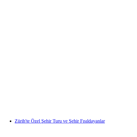
KoKoTé Atölyesi özel turu Schattdorf
kişi başı
başlayan TRY 1530
Zürih'te Özel Şehir Turu ve Şehir Fısıldayanlar