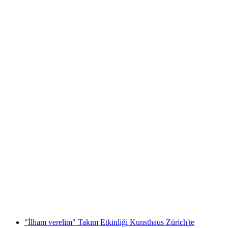
Illuminarium Bileti "Yuki'nin Çıtır Çıtır Yılbaşı
Hikayesi"
kişi başı
başlayan TRY 850
"İlham verelim" Takım Etkinliği Kunsthaus Zürich'te