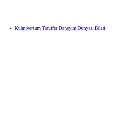
kişi başı
başlayan TRY 1840
Kuhniversum Trauffer Deneyim Dünyası Bileti