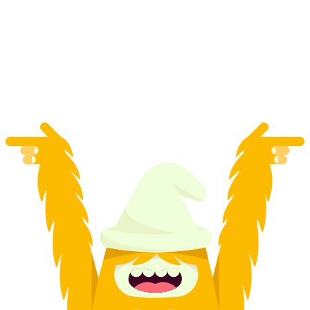
St. Moritz için Yetişkinlere Özel Snowboard
Dersi
kişi başı
başlayan TRY 36070