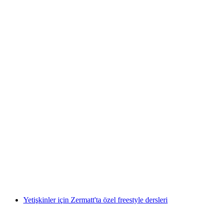
Yetişkinler için Verbier Özel Freestyle Dersi
kişi başı
başlayan TRY 36070
Yetişkinler için Zermatt'ta özel freestyle dersleri