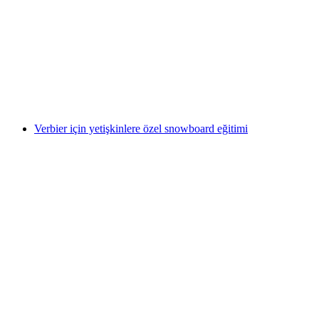
Yetişkinler için Zermatt'ta özel freestyle dersleri
kişi başı
başlayan TRY 36070
Verbier için yetişkinlere özel snowboard eğitimi