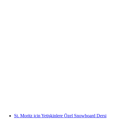
Verbier için yetişkinlere özel snowboard eğitimi
kişi başı
başlayan TRY 36070
St. Moritz için Yetişkinlere Özel Snowboard Dersi