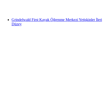
kişi başı
başlayan TRY 12190
Grindelwald First Kayak Öğrenme Merkezi Yetişkinler İleri
Düzey