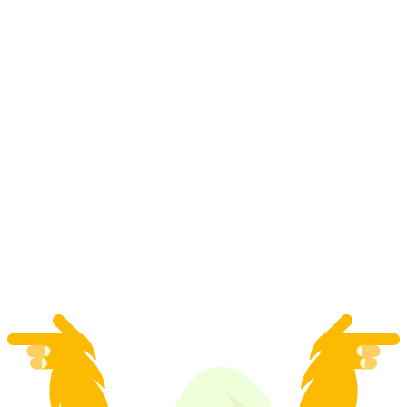
Grindelwald First Kayak Öğrenme Merkezi
Yetişkinler İleri Düzey
kişi başı
başlayan TRY 6430