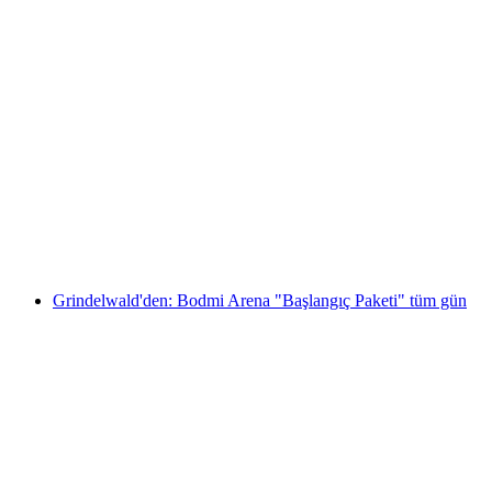
Grindelwald First Snowboard Grup Dersi
kişi başı
başlayan TRY 5450
Grindelwald'den: Bodmi Arena "Başlangıç Paketi" tüm gün