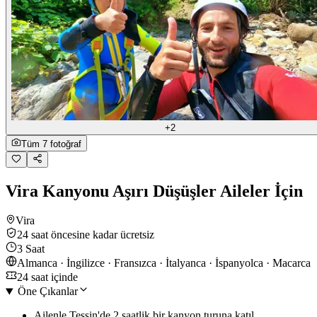
+2
Tüm 7 fotoğraf
Vira Kanyonu Aşırı Düşüşler Aileler İçin
Vira
24 saat öncesine kadar ücretsiz
3 Saat
Almanca · İngilizce · Fransızca · İtalyanca · İspanyolca · Macarca
24 saat içinde
Öne Çıkanlar
Ailenle Tessin'de 2 saatlik bir kanyon turuna katıl