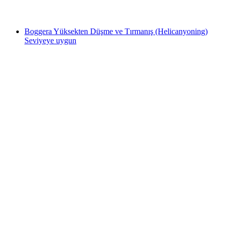
başlayan TRY 20520
Boggera Yüksekten Düşme ve Tırmanış (Helicanyoning)
Seviyeye uygun