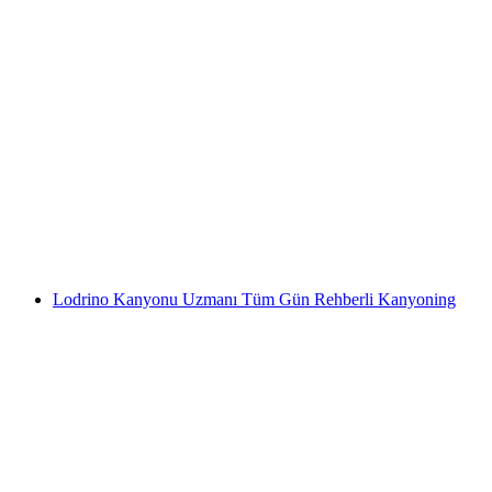
Boggera Kanyonu Yeni Başlayanlar İçin
kişi başı
başlayan TRY 8270
Lodrino Kanyonu Uzmanı Tüm Gün Rehberli Kanyoning