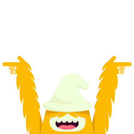
Boggera Yüksekten Düşme ve Tırmanış
(Helicanyoning) Seviyeye uygun
kişi başı
başlayan TRY 23880