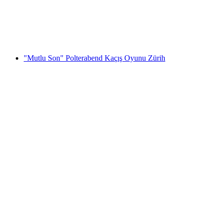
kişi başı
başlayan TRY 1600
"Mutlu Son" Polterabend Kaçış Oyunu Zürih