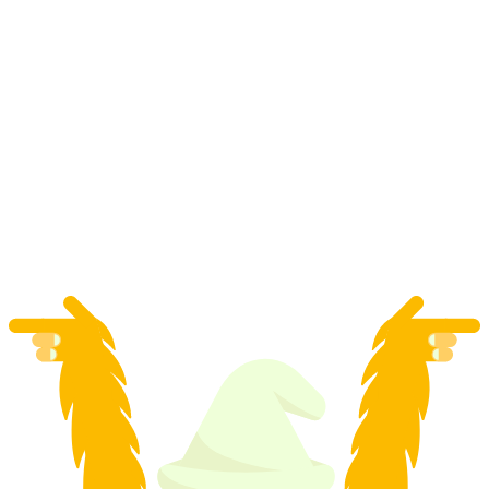
"Mutlu Son" Polterabend Kaçış Oyunu Zürih
kişi başı
başlayan TRY 2390