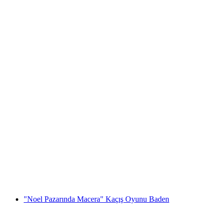
“Düşünce Kaçakçısı” Kaçış Oyunu Baden
kişi başı
başlayan TRY 2390
"Noel Pazarında Macera" Kaçış Oyunu Baden