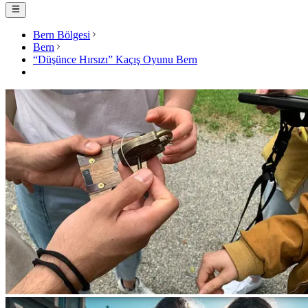
Bern Bölgesi
Bern
“Düşünce Hırsızı” Kaçış Oyunu Bern