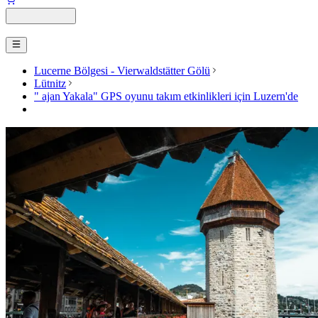
Lucerne Bölgesi - Vierwaldstätter Gölü
Lütnitz
" ajan Yakala" GPS oyunu takım etkinlikleri için Luzern'de