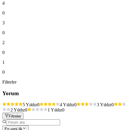
4
0
3
0
2
0
1
0
Filtreler
Yorum
5 Yıldız
0
4 Yıldız
0
3 Yıldız
0
2 Yıldız
0
1 Yıldız
0
Filtreler
En yeni ilk