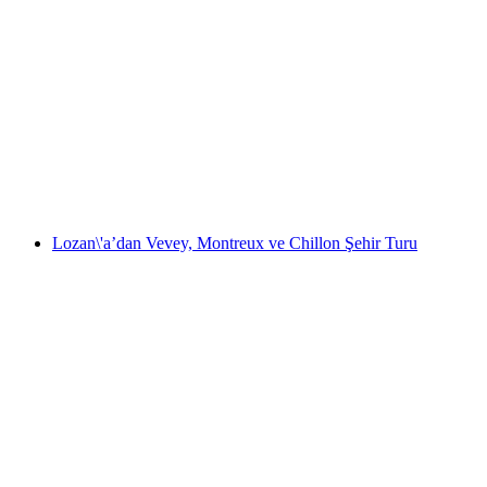
Zürih'ten: Pilatus'e Altın Turu Otobüs Turu
kişi başı
başlayan TRY 11260
Lozan\'a’dan Vevey, Montreux ve Chillon Şehir Turu