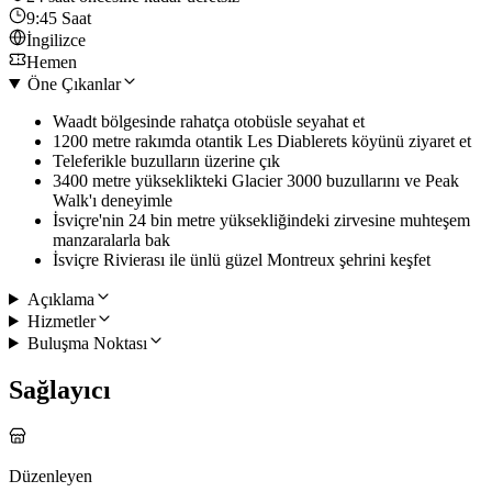
9:45 Saat
İngilizce
Hemen
Öne Çıkanlar
Waadt bölgesinde rahatça otobüsle seyahat et
1200 metre rakımda otantik Les Diablerets köyünü ziyaret et
Teleferikle buzulların üzerine çık
3400 metre yükseklikteki Glacier 3000 buzullarını ve Peak
Walk'ı deneyimle
İsviçre'nin 24 bin metre yüksekliğindeki zirvesine muhteşem
manzaralarla bak
İsviçre Rivierası ile ünlü güzel Montreux şehrini keşfet
Açıklama
Hizmetler
Buluşma Noktası
Sağlayıcı
Düzenleyen