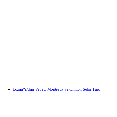
Zürih'ten: Pilatus'e Altın Turu Otobüs Turu
kişi başı
başlayan TRY 11270
Lozan\'a’dan Vevey, Montreux ve Chillon Şehir Turu