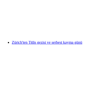
Lozan\'a’dan Vevey, Montreux ve Chillon Şehir
Turu
kişi başı
başlayan TRY 8640
Zürich'ten Titlis gezisi ve serbest kayma günü