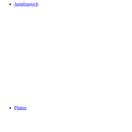
Jungfraujoch
Jungfraujoch
Pilatus