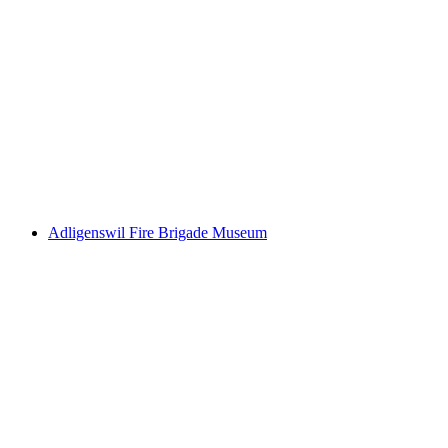
Doll's House Museum Luzern
Adligenswil Fire Brigade Museum