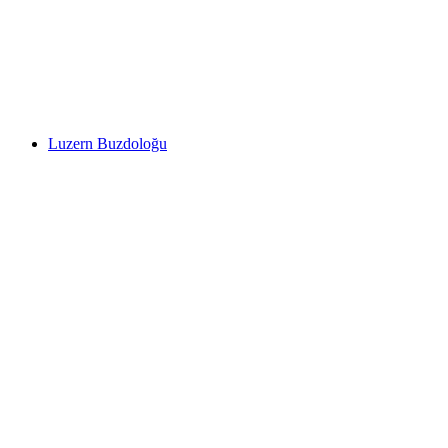
Ulaşım Müzesi
Luzern Buzdoloğu