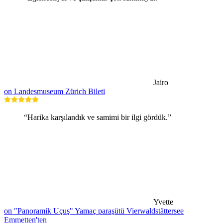
Jairo
on Landesmuseum Zürich Bileti
“Harika karşılandık ve samimi bir ilgi gördük.”
Yvette
on "Panoramik Uçuş" Yamaç paraşütü Vierwaldstättersee
Emmetten'ten