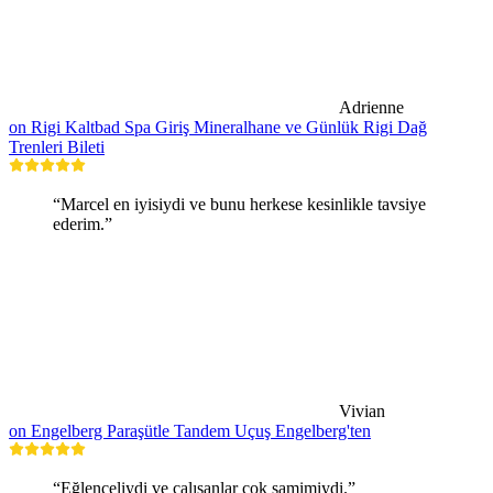
Adrienne
on Rigi Kaltbad Spa Giriş Mineralhane ve Günlük Rigi Dağ
Trenleri Bileti
“Marcel en iyisiydi ve bunu herkese kesinlikle tavsiye
ederim.”
Vivian
on Engelberg Paraşütle Tandem Uçuş Engelberg'ten
“Eğlenceliydi ve çalışanlar çok samimiydi.”