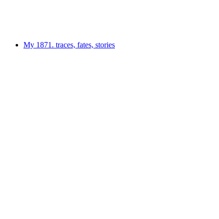
Serbest Giriş
My 1871. traces, fates, stories