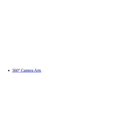
Exhibition "On foot to the edges of Europe"
360° Camera Arts