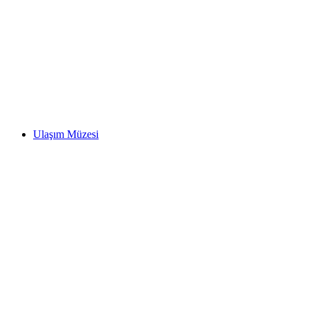
Grindelwald First
Ulaşım Müzesi