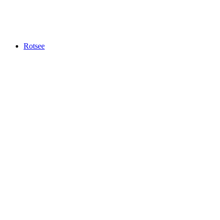
Luzern Buzdoloğu
Rotsee
Rotsee