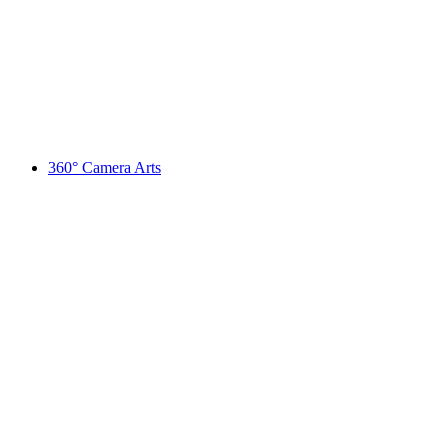
Exhibition "On foot to the edges of Europe"
Serbest Giriş
360° Camera Arts