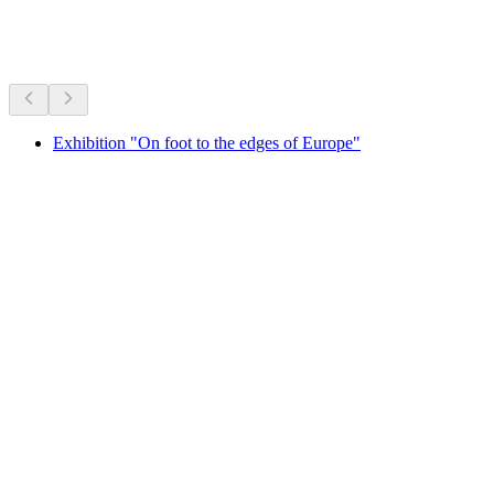
Şu anda neler var
Şu anki programa göre öneriliyor
Exhibition "On foot to the edges of Europe"