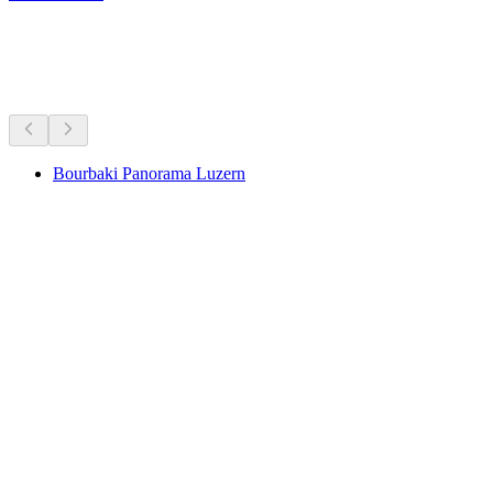
Müzeler ve sergiler
Hepsi arabayla 10 dk mesafede
Bourbaki Panorama Luzern