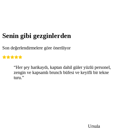
My 1871. traces, fates, stories
Serbest Giriş
Senin gibi gezginlerden
Son değerlendirmelere göre öneriliyor
“Her şey harikaydı, kaptan dahil güler yüzlü personel,
zengin ve kapsamlı brunch büfesi ve keyifli bir tekne
turu.”
Ursula