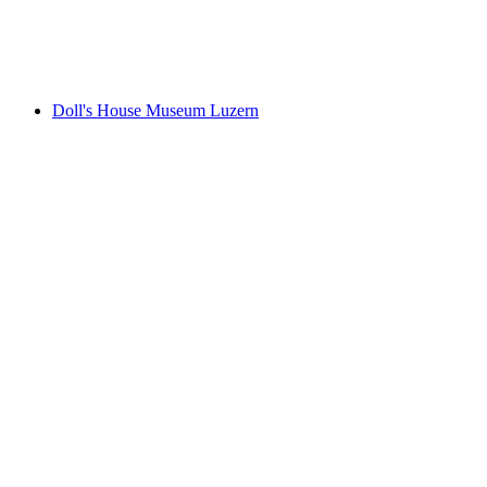
FILL UP. Fuel station for a fulfilled life
Doll's House Museum Luzern