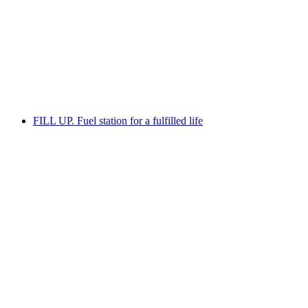
360° Camera Arts
Serbest Giriş
FILL UP. Fuel station for a fulfilled life