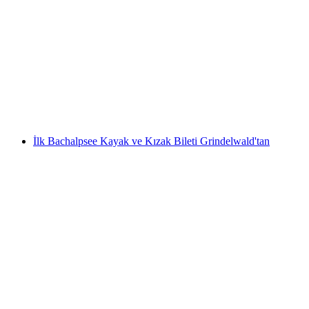
Grindelwald'dan: Jungfraujoch bileti ve tren
rezervasyonu dahil
kişi başı
başlayan TRY 15260
İlk Bachalpsee Kayak ve Kızak Bileti Grindelwald'tan