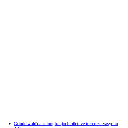
Bilet Grindelwald First İlk Teleferik - Macera
Zirvesi
kişi başı
başlayan TRY 2330
Grindelwald'dan: Jungfraujoch bileti ve tren rezervasyonu