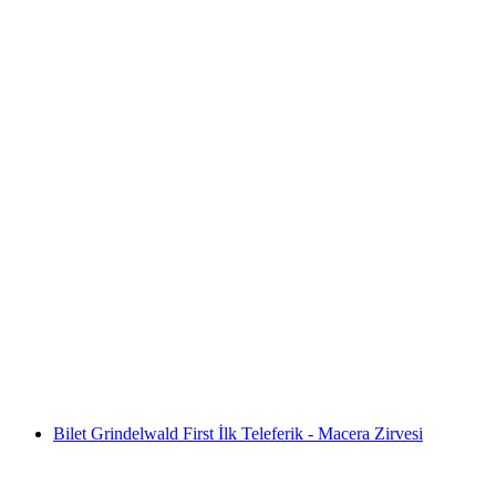
"Eiger Run" Kleine Scheidegg'ten Kayak Bileti
ve Grindelwald'ten Tren Bileti dahil
kişi başı
başlayan TRY 2310
Bilet Grindelwald First İlk Teleferik - Macera Zirvesi