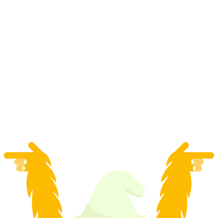
İlk Bachalpsee Kayak ve Kızak Bileti
Grindelwald'tan
kişi başı
başlayan TRY 2210