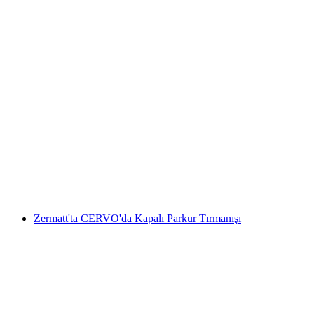
Castor ve Pollux Dağ Gezisi Zermatt'tan
kişi başı
başlayan TRY 61850
Zermatt'ta CERVO'da Kapalı Parkur Tırmanışı