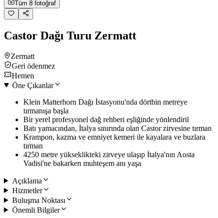
Tüm 8 fotoğraf
Castor Dağı Turu Zermatt
Zermatt
Geri ödenmez
Hemen
Öne Çıkanlar
Klein Matterhorn Dağı İstasyonu'nda dörtbin metreye
tırmanışa başla
Bir yerel profesyonel dağ rehberi eşliğinde yönlendiril
Batı yamacından, İtalya sınırında olan Castor zirvesine tırman
Krampon, kazma ve emniyet kemeri ile kayalara ve buzlara
tırman
4250 metre yükseklikteki zirveye ulaşıp İtalya'nın Aosta
Vadisi'ne bakarken muhteşem anı yaşa
Açıklama
Hizmetler
Buluşma Noktası
Önemli Bilgiler