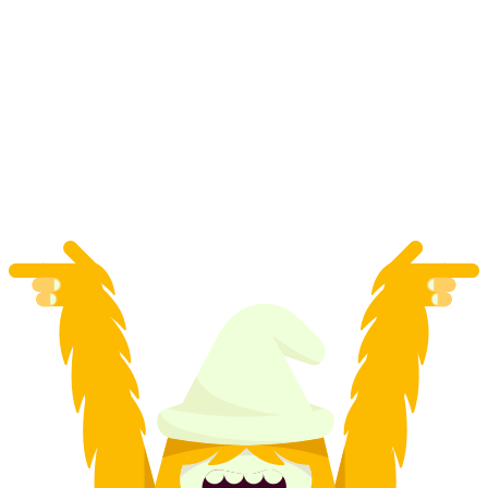
Kayak Dersi Zermatt Grup Eğitimi
kişi başı
başlayan TRY 23270