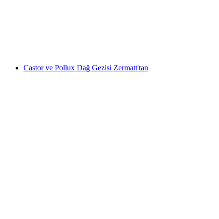
kişi başı
başlayan TRY 28780
Castor ve Pollux Dağ Gezisi Zermatt'tan