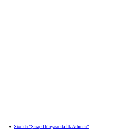
Crans Montana'da Bağlar Arasında Yürüyüş
ve Tadım Deneyimi
kişi başı
başlayan TRY 3550
Sion'da "Şarap Dünyasında İlk Adımlar"