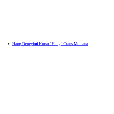
Crans Montana'da El Sanatlarıyla Peynir
Yapımı ve Tadım Kursu
kişi başı
başlayan TRY 1230
Hang Deneyimi Kursu "Hang" Crans Montana