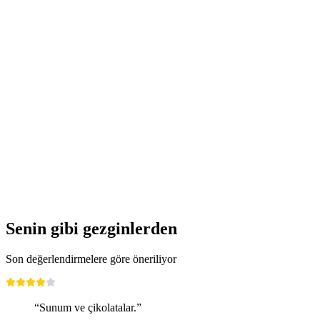
Crans Montana'da El Sanatlarıyla Peynir
Yapımı ve Tadım Kursu
kişi başı
başlayan TRY 1230
Senin gibi gezginlerden
Son değerlendirmelere göre öneriliyor
“Sunum ve çikolatalar.”