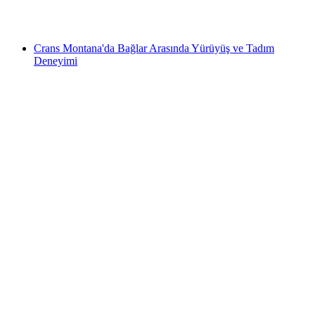
kişi başı
başlayan TRY 1780
Crans Montana'da Bağlar Arasında Yürüyüş ve Tadım
Deneyimi