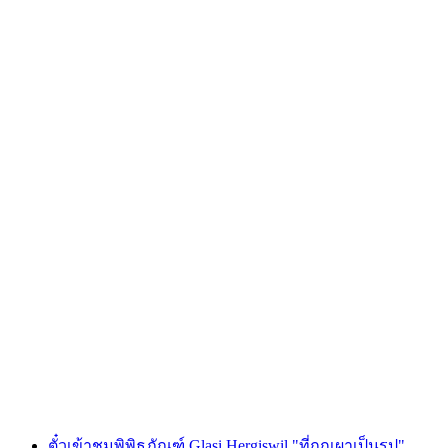
การนำเที่ยวเมืองทูนสาธารณะ
ต่อคน
ตั้งแต่ THB 640
ตั๋วเข้าชมพิพิธภัณฑ์ Glasi Hergiswil "ที่ถูกเผาเป็นรูป"