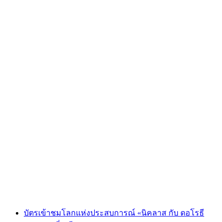
ตั๋ว Kuhniversum Trauffer Erlebniswelt
ต่อคน
ตั้งแต่ THB 640
บัตรเข้าชมโลกแห่งประสบการณ์ «นิคลาส กับ ดอโรธี