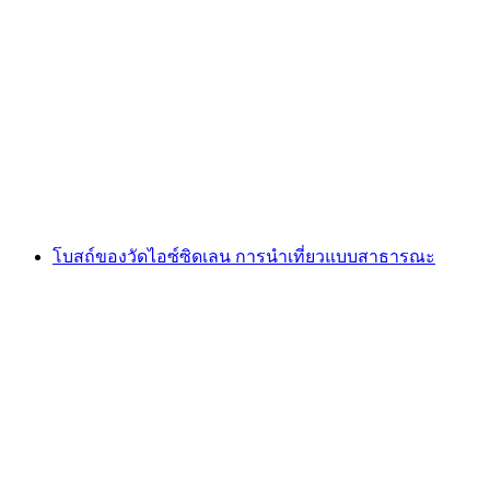
ค่าธรรมเนียมเข้าชมพิพิธภัณฑ์ปราสาทสปีซ
(สำเนา)
ต่อคน
ตั้งแต่ THB 8485
โบสถ์ของวัดไอซ์ซิดเลน การนำเที่ยวแบบสาธารณะ