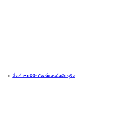
“ยามค่ำคืน” การนำเที่ยวทางประวัติศาสตร์ซูริค
ต่อคน
ตั้งแต่ THB 640
ตั๋วเข้าชมพิพิธภัณฑ์แลนด์สมัย ซูริค