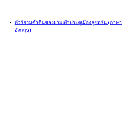
ตั้งแต่ THB 1360
ทัวร์ยามค่ำคืนของยามเฝ้าประตูเมืองลูซอร์น (ภาษา
อังกฤษ)