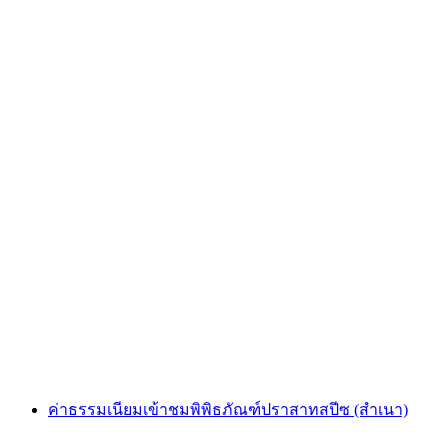
ทัวร์ยามค่ำคืนของยามเฝ้าประตูเมืองลูซอร์น
(ภาษาอังกฤษ)
ต่อคน
ตั้งแต่ THB 1275
ค่าธรรมเนียมเข้าชมพิพิธภัณฑ์ปราสาทสปีซ (สำเนา)