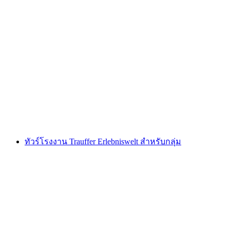
KKL เยี่ยมชมลูเซิร์น
ต่อคน
ตั้งแต่ THB 765
ทัวร์โรงงาน Trauffer Erlebniswelt สำหรับกลุ่ม