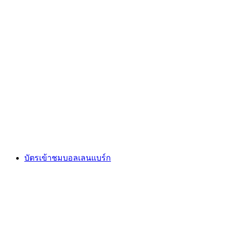
การท่องเที่ยวชมงานจิตรกรรมบนผนังและการ
เล่นคำในเมืองลูเซิร์น
ต่อคน
ตั้งแต่ THB 1275
บัตรเข้าชมบอลเลนแบร์ก