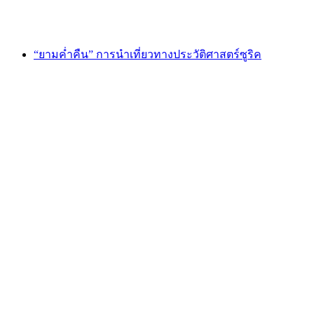
ตั้งแต่ THB 19095
“ยามค่ำคืน” การนำเที่ยวทางประวัติศาสตร์ซูริค