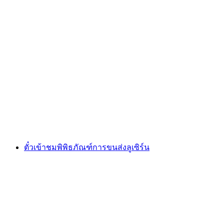
ตั๋วเข้าชมพิพิธภัณฑ์ Glasi Hergiswil "ที่ถูกเผา
เป็นรูป"
ต่อคน
ตั้งแต่ THB 300
ตั๋วเข้าชมพิพิธภัณฑ์การขนส่งลูเซิร์น