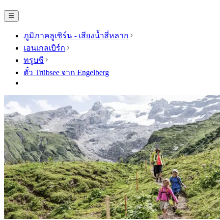
ภูมิภาคลูเซิร์น - เสียงน้ำสี่หลาก
เอนเกลเบิร์ก
ทรูบซี
ตั๋ว Trübsee จาก Engelberg