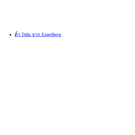
ต่อคน
ตั้งแต่ THB 3240
ตั๋ว Titlis จาก Engelberg