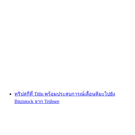
ตั๋วเที่ยวกลับภูเขาทิตลิสจากเอนเกิลแบร์ก พร้อม
เล่น Ice Flyer และชมวิวที่ Horizon Deck
ต่อคน
ตั้งแต่ THB 5565
ทริปสกีที่ Titlis พร้อมประสบการณ์เลื่อนหิมะไปยัง
Bitzistock จาก Trübsee