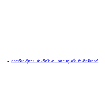
เช่าเรือไฟฟ้าบนทะเลสาบทรูนเป็นต้นจากสเปซ
ต่อคน
ตั้งแต่ THB 3185
การเรียนรู้การแล่นเรือในทะเลสาบทูนเริ่มต้นที่สปีเอลซ์