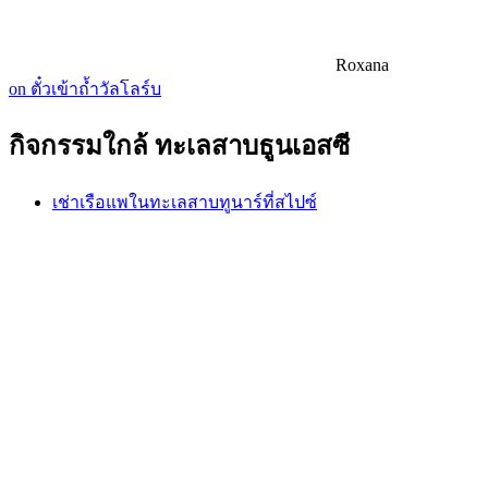
Roxana
on ตั๋วเข้าถ้ำวัลโลร์บ
กิจกรรมใกล้ ทะเลสาบธูนเอสซี
เช่าเรือแพในทะเลสาบทูนาร์ที่สไปซ์