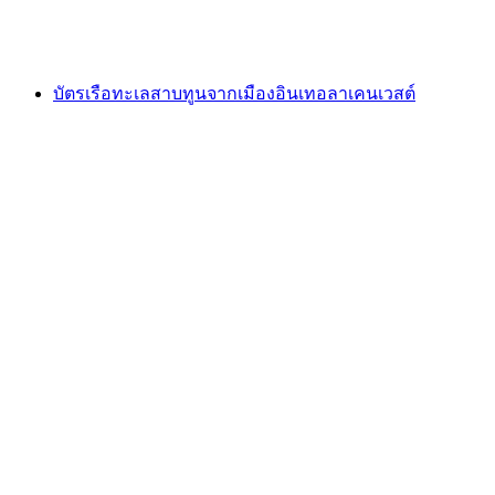
ต่อคน
ตั้งแต่ THB 11035
บัตรเรือทะเลสาบทูนจากเมืองอินเทอลาเคนเวสต์