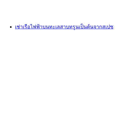
ต่อคน
ตั้งแต่ THB 10185
เช่าเรือไฟฟ้าบนทะเลสาบทรูนเป็นต้นจากสเปซ