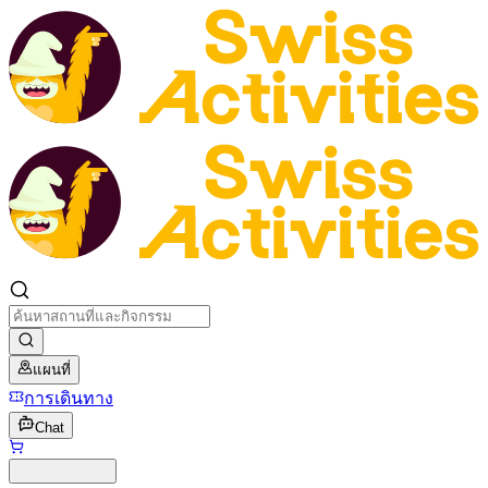
แผนที่
การเดินทาง
Chat