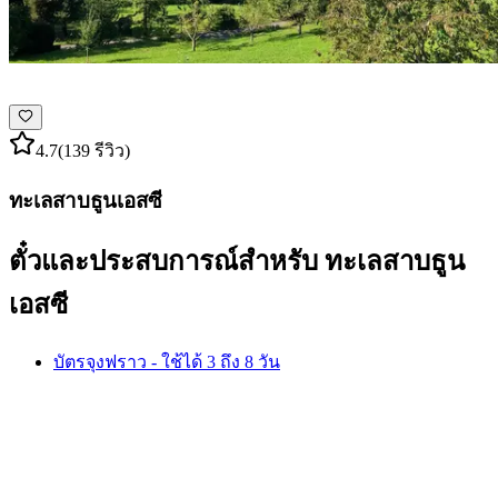
4.7
(139 รีวิว)
ทะเลสาบธูนเอสซี
ตั๋วและประสบการณ์สำหรับ ทะเลสาบธูน
เอสซี
บัตรจุงฟราว - ใช้ได้ 3 ถึง 8 วัน