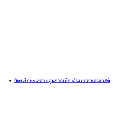
จากลูเซิร์น: ทริปวันเดียวผจญภัยอีไบค์ที่อินเทอร์
ลาเคน
ต่อคน
ตั้งแต่ THB 8700
บัตรเรือทะเลสาบทูนจากเมืองอินเทอลาเคนเวสต์