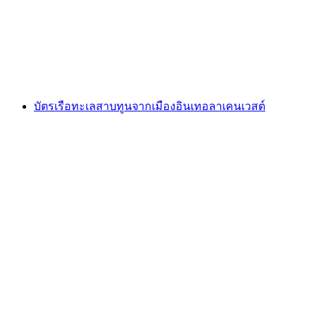
ต่อคน
ตั้งแต่ THB 3525
บัตรเรือทะเลสาบทูนจากเมืองอินเทอลาเคนเวสต์