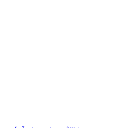
ทัวร์นำเที่ยวทะเลสาบเบรียนซ์และอิเซลต์วัลด์
ต่อคน
ตั้งแต่ THB 4205