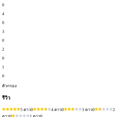
0
4
0
3
0
2
0
1
0
ตัวกรอง
รีวิว
5 ดาว
0
4 ดาว
0
3 ดาว
0
2
ดาว
0
1 ดาว
0