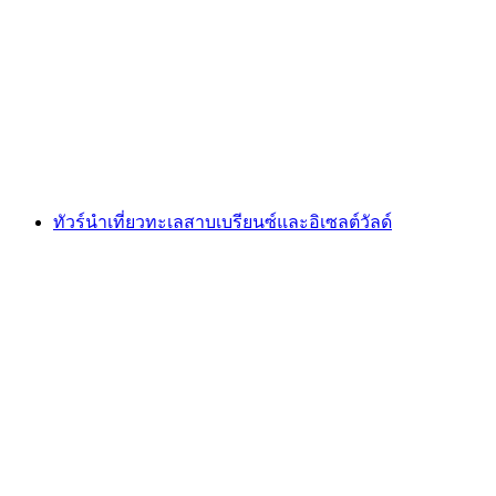
สาบเบรียนซ์
ต่อคน
ตั้งแต่ THB 1655
ทัวร์นำเที่ยวทะเลสาบเบรียนซ์และอิเซลต์วัลด์