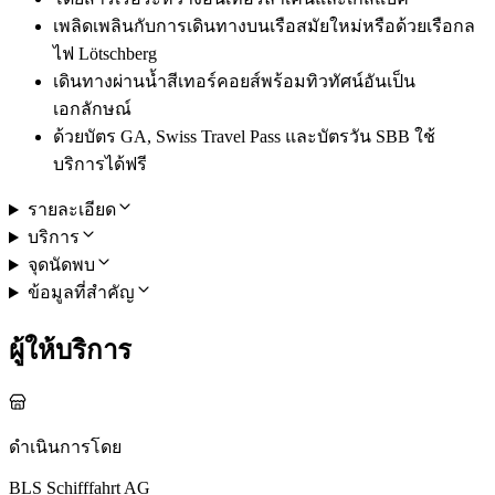
เพลิดเพลินกับการเดินทางบนเรือสมัยใหม่หรือด้วยเรือกล
ไฟ Lötschberg
เดินทางผ่านน้ำสีเทอร์คอยส์พร้อมทิวทัศน์อันเป็น
เอกลักษณ์
ด้วยบัตร GA, Swiss Travel Pass และบัตรวัน SBB ใช้
บริการได้ฟรี
รายละเอียด
บริการ
จุดนัดพบ
ข้อมูลที่สำคัญ
ผู้ให้บริการ
ดำเนินการโดย
BLS Schifffahrt AG