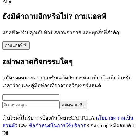
Alpi
ยังมีคำถามอีกหรือไม่? ถามแอลพี
แอลพีจะช่วยคุณกับทัวร์ สภาพอากาศ และทุกสิ่งที่สำคัญ
ถามแอลพี
อย่าพลาดกิจกรรมใดๆ
สมัครจดหมายข่าวและรับเคล็ดลับการท่องเที่ยว ไอเดียสำหรับ
เวลาว่าง และคู่มือท่องเที่ยวจากสวิตเซอร์แลนด์
สมัครสมาชิก
เว็บไซต์นี้ได้รับการป้องกันโดย reCAPTCHA
นโยบายความเป็น
ส่วนตัว
และ
ข้อกำหนดในการใช้บริการ
ของ Google มีผลบังคับ
ใช้