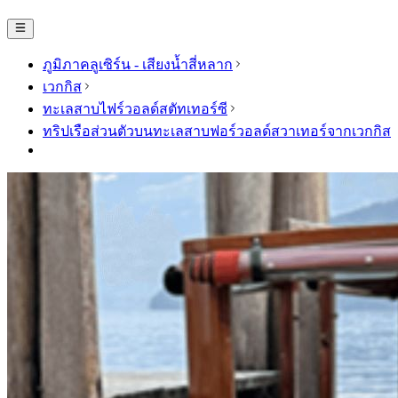
ภูมิภาคลูเซิร์น - เสียงน้ำสี่หลาก
เวกกิส
ทะเลสาบไฟร์วอลด์สตัทเทอร์ซี
ทริปเรือส่วนตัวบนทะเลสาบฟอร์วอลด์สวาเทอร์จากเวกกิส