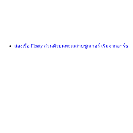
ต่อคน
ตั้งแต่ THB 19050
ล่องเรือ Floaty ส่วนตัวบนทะเลสาบซูกเกอร์ เริ่มจากอาร์ธ