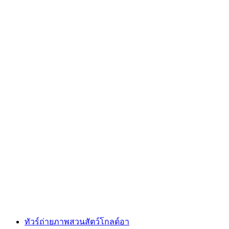
ล่องเรือ Floaty ส่วนตัวบนทะเลสาบซูกเกอร์ เริ่ม
จากอาร์ธ
ต่อคน
ตั้งแต่ THB 11840
ทัวร์ถ่ายภาพสวนสัตว์โกลด์อา