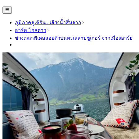
ภูมิภาคลูเซิร์น - เสียงน้ำสี่หลาก
อาร์ท-โกลดาว
ช่วงเวลาพิเศษลอยตัวบนทะเลสาบซูเกอร์ จากเมืองอาร์ธ