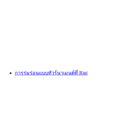
ทัวร์ถ่ายภาพสวนสัตว์โกลด์อา
ต่อคน
ตั้งแต่ THB 8275
การร่มร่อนแบบทัวร์นาเมนต์ที่ Rigi