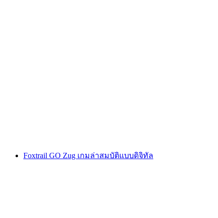
การล่าสมบัติแบบอินเทอร์แอคทีฟด้วยสมาร์ทโฟน
ในซูก
ต่อคน
ตั้งแต่ THB 425
Foxtrail GO Zug เกมล่าสมบัติแบบดิจิทัล