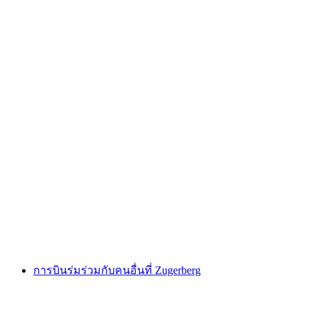
ตั๋วซูกเกอร์เบิร์กจากชอเน็ก
ต่อคน
ตั้งแต่ THB 515
การบินร่มร่วมกับคนอื่นที่ Zugerberg