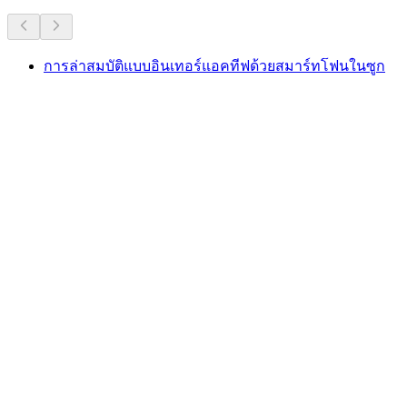
การล่าสมบัติแบบอินเทอร์แอคทีฟด้วยสมาร์ทโฟนในซูก