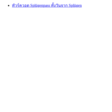
ทัวร์ควอด Splügenpass ทั้งวันจาก Splügen