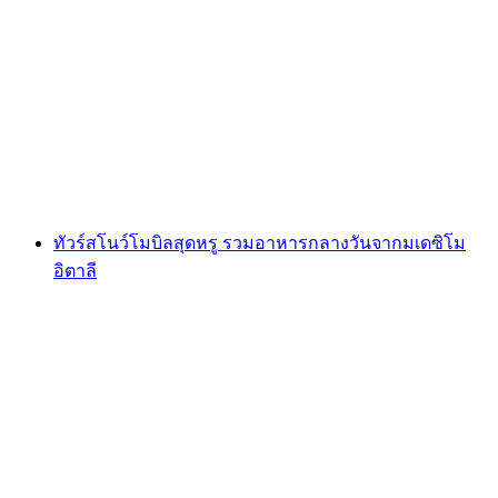
กิจกรรมกีฬาทางน้ำที่ทะเลสาบซูริคจากซูริค
ต่อคน
ตั้งแต่ THB 35640
ทัวร์สโนว์โมบิลสุดหรู รวมอาหารกลางวันจากมเดซิโม
อิตาลี