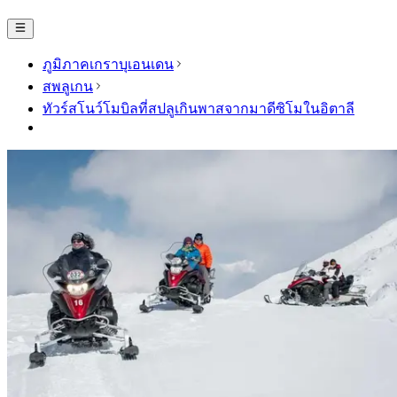
ภูมิภาคเกราบุเอนเดน
สพลูเกน
ทัวร์สโนว์โมบิลที่สปลูเกินพาสจากมาดีซิโมในอิตาลี