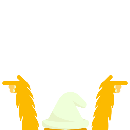
ทัวร์ควอด Splügenpass ทั้งวันจาก Splügen
ต่อคน
ตั้งแต่ THB 32455