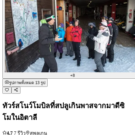
+8
รูปภาพทั้งหมด 13 รูป
ทัวร์สโนว์โมบิลที่สปลูเกินพาสจากมาดีซิ
โมในอิตาลี
4.7
7 รีวิว
สพลูเกน