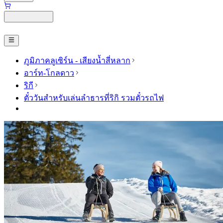
ภูมิภาคลูเซิร์น - เสียงน้ำสี่หลาก
อาร์ท-โกลดาว
ริกี
ตั๋ววันสำหรับเล่นลำธารที่ริกิ รวมตั๋วรถไฟ