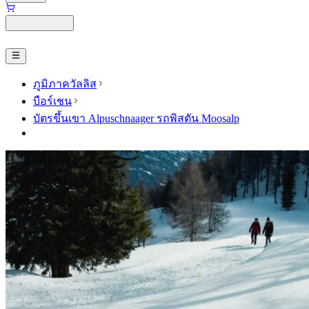
ภูมิภาควัลลิส
บือร์เชน
บัตรขึ้นเขา Alpuschnaager รถพิสตัน Moosalp