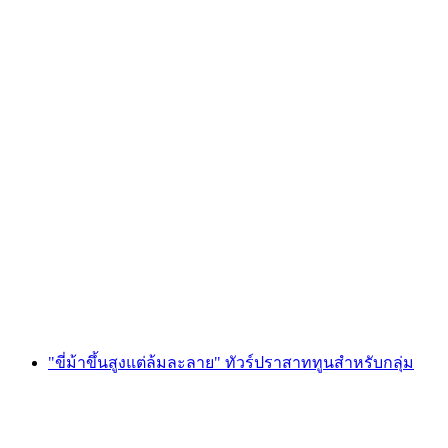
ทัวร์ปราสาทที่ปราสาททูนสำหรับกลุ่ม
ต่อคน
ตั้งแต่ THB 6795
"ขี่ม้าขึ้นสูงแต่ล้มละลาย" ทัวร์ปราสาททูนสำหรับกลุ่ม