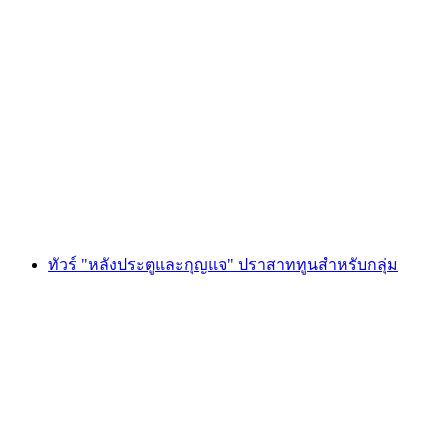
ทัวร์ "กลางคืนในพิพิธภัณฑ์" ที่ปราสาททูน
สำหรับกลุ่ม
ต่อคน
ตั้งแต่ THB 20810
ทัวร์ "หลังประตูและกุญแจ" ปราสาททูนสำหรับกลุ่ม