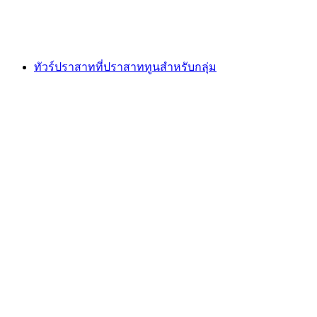
ต่อคน
ตั้งแต่ THB 6795
ทัวร์ปราสาทที่ปราสาททูนสำหรับกลุ่ม