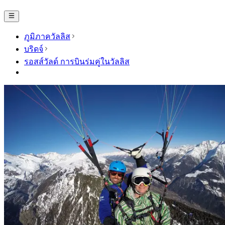
ภูมิภาควัลลิส
บริดจ์
รอสส์วัลด์ การบินร่มคู่ในวัลลิส