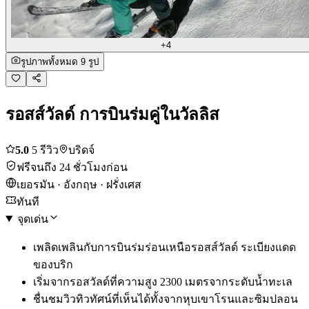
+4
รูปภาพทั้งหมด 9 รูป
รอสส์วัลด์ การบินร่มคู่ในวัลลิส
5.0
5 รีวิว
บริดจ์
ฟรีจนถึง 24 ชั่วโมงก่อน
เยอรมัน · อังกฤษ · ฝรั่งเศส
ทันที
จุดเด่น
เพลิดเพลินกับการบินร่มร่อนเหนือรอสส์วัลด์ ระเบียงแดด
ของบริก
เริ่มจากรอสวัลด์ที่ความสูง 2300 เมตรจากระดับน้ำทะเล
ชื่นชมวิวทิวทัศน์ที่เห็นได้ทั้งจากหุบเขาโรนและซิมปลอน