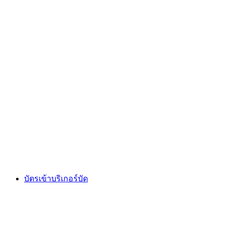
"การผจญภัยตลาดคริสต์มาส" เกมเอสเคปในบริก
ต่อคน
ตั้งแต่ THB 2090
บัตรเข้าบริเกอร์บัด