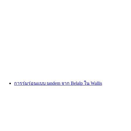
บินร่มร่อนแบบแทนเดมที่ไรเดอรอลป์ในวัลลิส
ต่อคน
ตั้งแต่ THB 6395
การร่มร่อนแบบ tandem จาก Belalp ใน Wallis