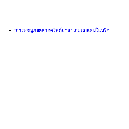
ต่อคน
ตั้งแต่ THB 6395
"การผจญภัยตลาดคริสต์มาส" เกมเอสเคปในบริก